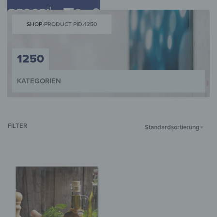
0
SHOP
›
PRODUCT PID
›
1250
1250
KATEGORIEN
WANDBILDER
WANDUHREN
MAGNETTAFELN
SCHLÜSSELKÄST
FILTER
Standardsortierung