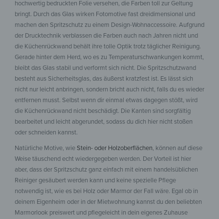
hochwertig bedruckten Folie versehen, die Farben toll zur Geltung
bringt. Durch das Glas wirken Fotomotive fast dreidimensional und
machen den Spritzschutz zu einem Design-Wohnaccessoire. Aufgrund
der Drucktechnik verblassen die Farben auch nach Jahren nicht und
die Küchenrückwand behält ihre tolle Optik trotz täglicher Reinigung.
Gerade hinter dem Herd, wo es zu Temperaturschwankungen kommt,
bleibt das Glas stabil und verformt sich nicht. Die Spritzschutzwand
besteht aus Sicherheitsglas, das äußerst kratzfest ist. Es lässt sich
nicht nur leicht anbringen, sondern bricht auch nicht, falls du es wieder
entfernen musst. Selbst wenn dir einmal etwas dagegen stößt, wird
die Küchenrückwand nicht beschädigt. Die Kanten sind sorgfältig
bearbeitet und leicht abgerundet, sodass du dich hier nicht stoßen
oder schneiden kannst.
Natürliche Motive, wie
Stein- oder Holzoberflächen
, können auf diese
Weise täuschend echt wiedergegeben werden. Der Vorteil ist hier
aber, dass der Spritzschutz ganz einfach mit einem handelsüblichen
Reiniger gesäubert werden kann und keine spezielle Pflege
notwendig ist, wie es bei Holz oder Marmor der Fall wäre. Egal ob in
deinem Eigenheim oder in der Mietwohnung kannst du den beliebten
Marmorlook preiswert und pflegeleicht in dein eigenes Zuhause