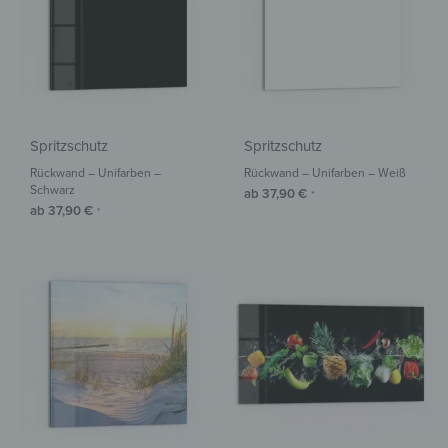
KREIDETAFELN
WANDSPIEGEL
BRIEFKÄSTEN
SCHLÜSSELBRETTER
MEDIZINSCHRÄNKE
FOTOTAPETEN
Spritzschutz
Spritzschutz
WC-SITZE
Rückwand – Unifarben –
Rückwand – Unifarben – Weiß
DEIN FOTO
Schwarz
ab
37,90
€
*
ab
37,90
€
*
ZUBEHÖR/ERSATZTEILE