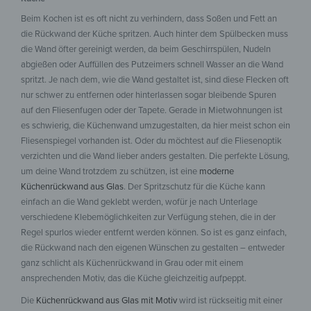
Beim Kochen ist es oft nicht zu verhindern, dass Soßen und Fett an
die Rückwand der Küche spritzen. Auch hinter dem Spülbecken muss
die Wand öfter gereinigt werden, da beim Geschirrspülen, Nudeln
abgießen oder Auffüllen des Putzeimers schnell Wasser an die Wand
spritzt. Je nach dem, wie die Wand gestaltet ist, sind diese Flecken oft
nur schwer zu entfernen oder hinterlassen sogar bleibende Spuren
auf den Fliesenfugen oder der Tapete. Gerade in Mietwohnungen ist
es schwierig, die Küchenwand umzugestalten, da hier meist schon ein
Fliesenspiegel vorhanden ist. Oder du möchtest auf die Fliesenoptik
verzichten und die Wand lieber anders gestalten. Die perfekte Lösung,
um deine Wand trotzdem zu schützen, ist eine
moderne
Küchenrückwand aus Glas
. Der Spritzschutz für die Küche kann
einfach an die Wand geklebt werden, wofür je nach Unterlage
verschiedene Klebemöglichkeiten zur Verfügung stehen, die in der
Regel spurlos wieder entfernt werden können. So ist es ganz einfach,
die Rückwand nach den eigenen Wünschen zu gestalten – entweder
ganz schlicht als Küchenrückwand in Grau oder mit einem
ansprechenden Motiv, das die Küche gleichzeitig aufpeppt.
Die
Küchenrückwand aus Glas mit Motiv
wird ist rückseitig mit einer