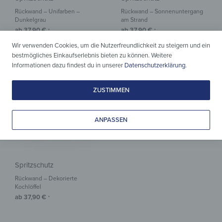
Rückwand – Unifarben –
Rückwand – Sonnenuntergang
Dunkelgrau
am Strand
ab
37,90
€
ab
37,90
€
*
*
Wir verwenden Cookies, um die Nutzerfreundlichkeit zu steigern und ein
bestmögliches Einkaufserlebnis bieten zu können. Weitere
Informationen dazu findest du in unserer
Datenschutzerklärung
.
ZUSTIMMEN
ANPASSEN
Spritzschutz
Rückwand – Dekorierte
Kochlöffel
ab
37,90
€
*