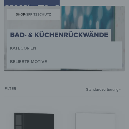
0
SHOP
›
SPRITZSCHUTZ
BAD- & KÜCHENRÜCKWÄNDE
KATEGORIEN
BELIEBTE MOTIVE
WANDBILDER
WANDUHREN
MUSTER
MAGNETTAFELN
GETRÄNKE UND ESSEN
SCHLÜSSELKÄSTEN
FILTER
Standardsortierung
LANDSCHAFTEN
HERDABDECKPLATTEN
LANDSCHAFT
SPRITZSCHUTZ
STRÄNDE
SCHNEIDEBRETTER
PFLANZEN
TISCHE
BUNT
GARDEROBEN
MAGNETMATTEN