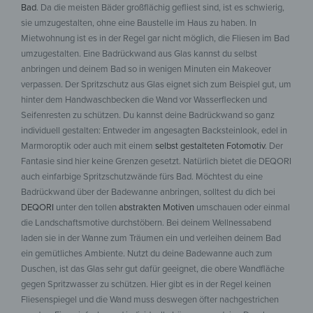
Bad
. Da die meisten Bäder großflächig gefliest sind, ist es schwierig,
sie umzugestalten, ohne eine Baustelle im Haus zu haben. In
Mietwohnung ist es in der Regel gar nicht möglich, die Fliesen im Bad
umzugestalten. Eine Badrückwand aus Glas kannst du selbst
anbringen und deinem Bad so in wenigen Minuten ein Makeover
verpassen. Der Spritzschutz aus Glas eignet sich zum Beispiel gut, um
hinter dem Handwaschbecken die Wand vor Wasserflecken und
Seifenresten zu schützen. Du kannst deine Badrückwand so ganz
individuell gestalten: Entweder im angesagten Backsteinlook, edel in
Marmoroptik oder auch mit einem
selbst gestalteten Fotomotiv
. Der
Fantasie sind hier keine Grenzen gesetzt. Natürlich bietet die DEQORI
auch einfarbige Spritzschutzwände fürs Bad. Möchtest du eine
Badrückwand über der Badewanne anbringen, solltest du dich bei
DEQORI
unter den tollen
abstrakten Motiven
umschauen oder einmal
die Landschaftsmotive durchstöbern. Bei deinem Wellnessabend
laden sie in der Wanne zum Träumen ein und verleihen deinem Bad
ein gemütliches Ambiente. Nutzt du deine Badewanne auch zum
Duschen, ist das Glas sehr gut dafür geeignet, die obere Wandfläche
gegen Spritzwasser zu schützen. Hier gibt es in der Regel keinen
Fliesenspiegel und die Wand muss deswegen öfter nachgestrichen