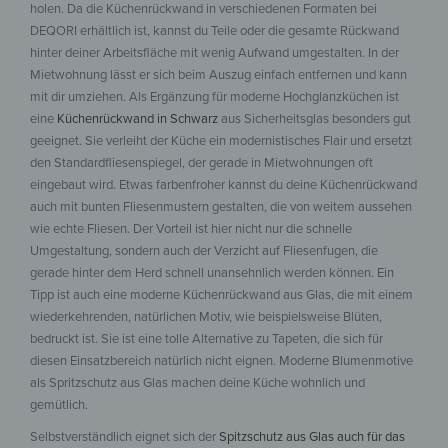
holen. Da die Küchenrückwand in verschiedenen Formaten bei
DEQORI erhältlich ist, kannst du Teile oder die gesamte Rückwand
hinter deiner Arbeitsfläche mit wenig Aufwand umgestalten. In der
Mietwohnung lässt er sich beim Auszug einfach entfernen und kann
mit dir umziehen. Als Ergänzung für moderne Hochglanzküchen ist
eine
Küchenrückwand in Schwarz
aus Sicherheitsglas besonders gut
geeignet. Sie verleiht der Küche ein modernistisches Flair und ersetzt
den Standardfliesenspiegel, der gerade in Mietwohnungen oft
eingebaut wird. Etwas farbenfroher kannst du deine Küchenrückwand
auch mit bunten Fliesenmustern gestalten, die von weitem aussehen
wie echte Fliesen. Der Vorteil ist hier nicht nur die schnelle
Umgestaltung, sondern auch der Verzicht auf Fliesenfugen, die
gerade hinter dem Herd schnell unansehnlich werden können. Ein
Tipp ist auch eine moderne Küchenrückwand aus Glas, die mit einem
wiederkehrenden, natürlichen Motiv, wie beispielsweise Blüten,
bedruckt ist. Sie ist eine tolle Alternative zu Tapeten, die sich für
diesen Einsatzbereich natürlich nicht eignen. Moderne Blumenmotive
als Spritzschutz aus Glas machen deine Küche wohnlich und
gemütlich.
Selbstverständlich eignet sich der
Spitzschutz aus Glas auch für das