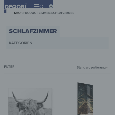
0
SHOP
›
PRODUCT ZIMMER
›
SCHLAFZIMMER
SCHLAFZIMMER
KATEGORIEN
WANDBILDER
WANDUHREN
MAGNETTAFELN
SCHLÜSSELKÄST
FILTER
Standardsortierung