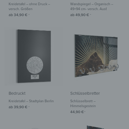
Kreidetafel – ohne Druck –
Wandspiegel – Organisch –
versch. Größen
49×94 cm- versch. Ausf.
ab
34,90
€
ab
49,90
€
*
*
Bedruckt
Schlüsselbretter
Kreidetafel – Stadtplan Berlin
Schlüsselbrett –
Himmelsgestein
ab
39,90
€
*
44,90
€
*