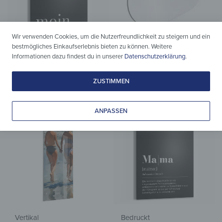
Wir verwenden Cookies, um die Nutzerfreundlichkeit zu steigern und ein
bestmögliches Einkaufserlebnis bieten zu können. Weitere
Bedruckt
ohne Druck
Informationen dazu findest du in unserer
Datenschutzerklärung
.
Kreidetafel – Moin – Schriftzug
Wandspiegel – Organisch –
91×82 cm- versch. Ausf.
ab
39,90
€
*
ZUSTIMMEN
ab
79,90
€
*
ANPASSEN
Vertikal
Bedruckt