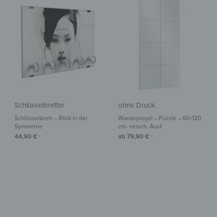
Schlüsselbretter
ohne Druck
Schlüsselbrett – Blick in der
Wandspiegel – Puzzle – 60×120
Symmetrie
cm- versch. Ausf.
44,90
€
ab
79,90
€
*
*