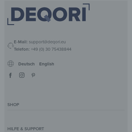
E-Mail:
support@deqori.eu
Telefon:
+49 (0) 30 75438844
Deutsch
English
SHOP
Deko-Magazin
Motive & Themenwelt
HILFE & SUPPORT