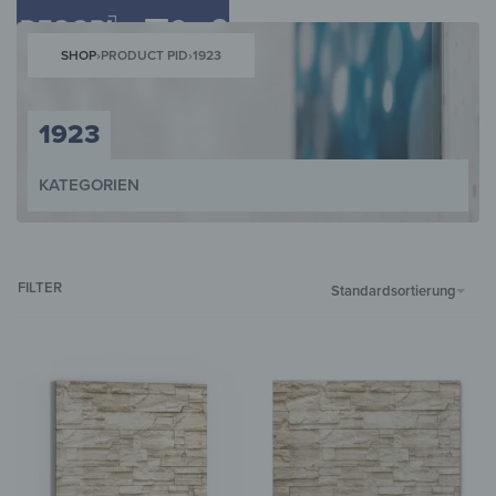
0
SHOP
›
PRODUCT PID
›
1923
1923
KATEGORIEN
WANDBILDER
WANDUHREN
MAGNETTAFELN
SCHLÜSSELKÄST
FILTER
Standardsortierung