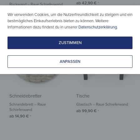
ab
42,90
€
*
Rückwand – Raue Schieferwand
ab
37,90
€
*
Wir verwenden Cookies, um die Nutzerfreundlichkeit zu steigern und ein
bestmögliches Einkaufserlebnis bieten zu können. Weitere
Informationen dazu findest du in unserer
Datenschutzerklärung
.
ZUSTIMMEN
ANPASSEN
Schneidebretter
Tische
Schneidebrett – Raue
Glastisch – Raue Schieferwand
Schieferwand
ab
99,90
€
*
ab
14,90
€
*