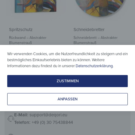
Spritzschutz
Schneidebretter
Rückwand – Abstrakter
Schneidebrett – Abstrakter
Blumenstrauß
Blumenstrauß
ab
49,90
€
34,90
€
*
*
Wir verwenden Cookies, um die Nutzerfreundlichkeit zu steigern und ein
bestmögliches Einkaufserlebnis bieten zu können. Weitere
Informationen dazu findest du in unserer
Datenschutzerklärung
.
ZUSTIMMEN
ANPASSEN
E-Mail:
support@deqori.eu
Telefon:
+49 (0) 30 75438844