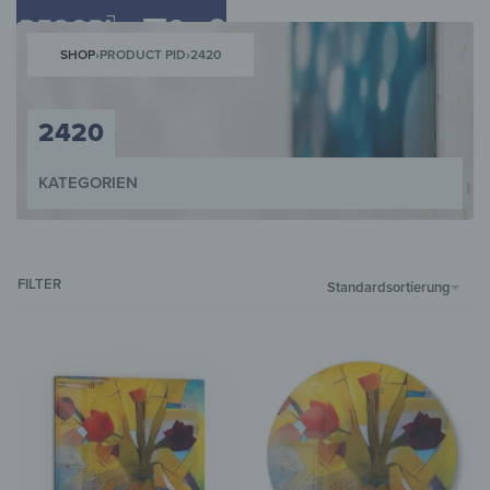
0
SHOP
›
PRODUCT PID
›
2420
2420
KATEGORIEN
WANDBILDER
WANDUHREN
MAGNETTAFELN
SCHLÜSSELKÄST
FILTER
Standardsortierung