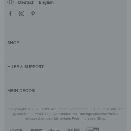
Deutsch
English
SHOP
Deko-Magazin
Motive & Themenwelt
HILFE & SUPPORT
Inspirationen
Sonderanfertigung
Kontakt
Größenübersicht
Hilfe & FAQ
MEIN DEQORI
Zahlung
Versand
Über Uns
© Copyright 2026 DEQORI. Alle Rechte vorbehalten. *) Alle Preise inkl. der
Vertrag widerrufen
Datenschutz
gesetzlichen MwSt. zzgl. Versandkosten. Durchgestrichene Preise
entsprechen dem bisherigen Preis in diesem Shop.
Widerrufsbelehrung
Impressum