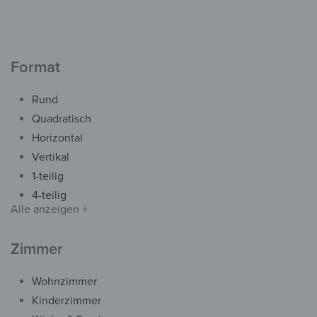
Spülmaschine
Magnetmatte Geschirrspül
– Grüne Juwelen
ab
34,90
€
*
Format
Rund
Quadratisch
Horizontal
Vertikal
1-teilig
4-teilig
Alle anzeigen +
Zimmer
Wohnzimmer
Acryl- & Echtglas
Kinderzimmer