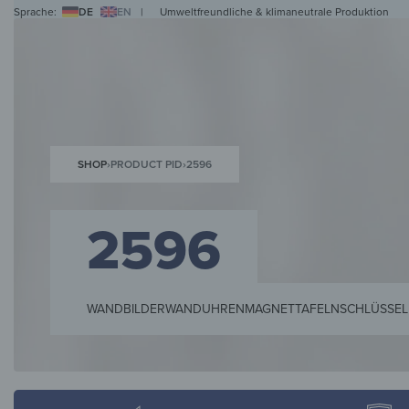
Sprache:
DE
EN
|
Umweltfreundliche & klimaneutrale Produktion
WANDBILDER
WANDUHREN
MAGNETTAFELN
HERDABDECKPLATTEN
KL
SHOP
›
PRODUCT PID
›
2596
2596
WANDBILDER
WANDUHREN
MAGNETTAFELN
SCHLÜSSEL