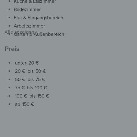
Wandbild – Grüne Juwele
Küche & Esszimmer
ab
32,90
€
*
Badezimmer
Flur & Eingangsbereich
Arbeitszimmer
Alle anzeigen +
Garten & Außenbereich
Preis
unter
20 €
20 €
bis
50 €
50 €
bis
75 €
75 €
bis
100 €
100 €
bis
150 €
ab
150 €
Tische
Glastisch – Grüne Juwele
ab
99,90
€
*