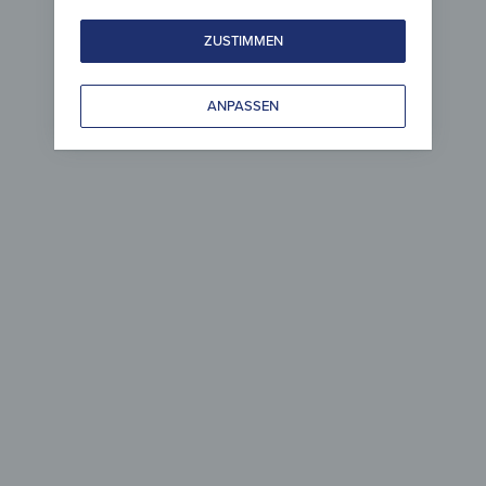
Kühlschrank
Multifun
er
Magnetmatte Kühlschrank –
Magnetma
ZUSTIMMEN
Grüne Juwelen
Grüne J
ab
74,90
€
ab
19,90
*
ANPASSEN
Metall
Acryl- &