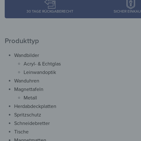
30 TAGE RÜCKGABERECHT
SICHER EINKA
Produkttyp
Wandbilder
Acryl- & Echtglas
Leinwandoptik
Wanduhren
Magnettafeln
Metall
Herdabdeckplatten
Spritzschutz
Schneidebretter
Tische
Magnetmatten