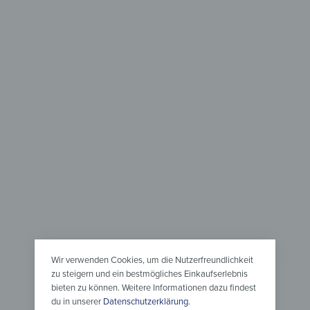
Leinwan
Wanduhr – Grüne Juwelen
ab
42,90
€
*
en
Wandbild
Grüne J
ab
29,90
Wir verwenden Cookies, um die Nutzerfreundlichkeit
zu steigern und ein bestmögliches Einkaufserlebnis
bieten zu können. Weitere Informationen dazu findest
du in unserer
Datenschutzerklärung
.