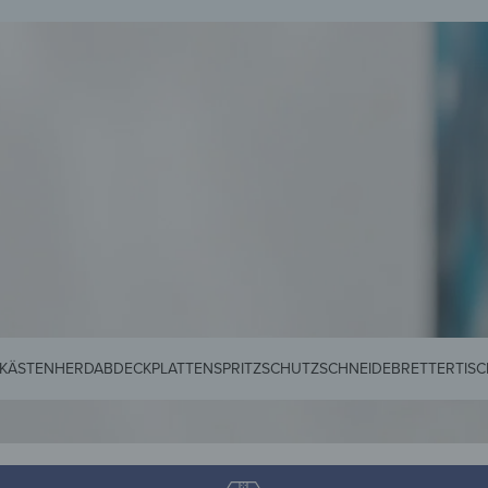
EIDERHAKEN
KÜCHENRÜCKWÄNDE
GLASTISCHE
SCHNEIDEBRETTER
MAG
KÄSTEN
HERDABDECKPLATTEN
SPRITZSCHUTZ
SCHNEIDEBRETTER
TIS