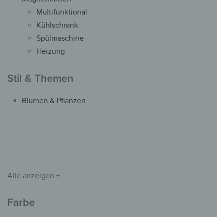
Multifunktional
Spritzschutz
Kühlschrank
Rückwand – Grüne Juwel
Spülmaschine
ab
37,90
€
*
Heizung
Stil & Themen
Blumen & Pflanzen
Alle anzeigen +
Farbe