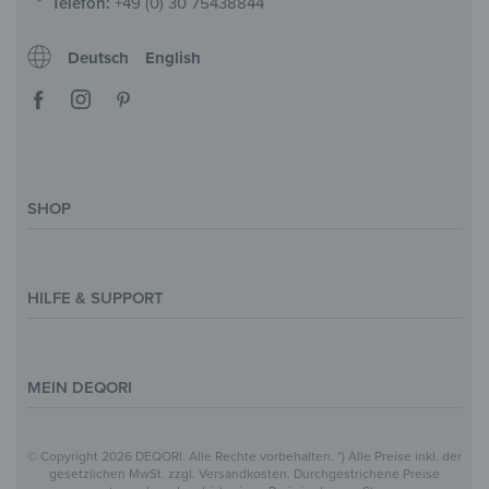
Telefon:
+49 (0) 30 75438844
Deutsch
English
SHOP
Deko-Magazin
Motive & Themenwelt
HILFE & SUPPORT
Inspirationen
Sonderanfertigung
Kontakt
Größenübersicht
Hilfe & FAQ
MEIN DEQORI
Zahlung
Versand
Über Uns
© Copyright 2026 DEQORI. Alle Rechte vorbehalten. *) Alle Preise inkl. der
Vertrag widerrufen
Datenschutz
gesetzlichen MwSt. zzgl. Versandkosten. Durchgestrichene Preise