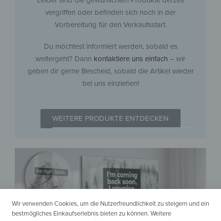
Leider sind die gewünschten Produkte derzeit
vergriffen oder befinden sich noch in der
Vorbereitung für den Verkaufsstart.
Du möchtest informiert werden, sobald es
weitergeht? Dann
kontaktiere uns einfach
– wir
geben dir gerne Bescheid, sobald die Artikel wieder
bei uns einziehen!
WEITERE PRODUKTE ENTDECKEN
Wir verwenden Cookies, um die Nutzerfreundlichkeit zu steigern und ein
bestmögliches Einkaufserlebnis bieten zu können. Weitere