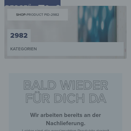
0
SHOP
›
PRODUCT PID
›
2982
2982
KATEGORIEN
WANDBILDER
WANDUHREN
MAGNETTAFELN
SCHLÜSSELKÄST
BALD WIEDER
FÜR DICH DA
Wir arbeiten bereits an der
Nachlieferung.