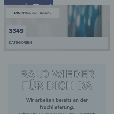
0
SHOP
›
PRODUCT PID
›
3349
3349
KATEGORIEN
WANDBILDER
WANDUHREN
MAGNETTAFELN
SCHLÜSSELKÄST
BALD WIEDER
FÜR DICH DA
Wir arbeiten bereits an der
Nachlieferung.