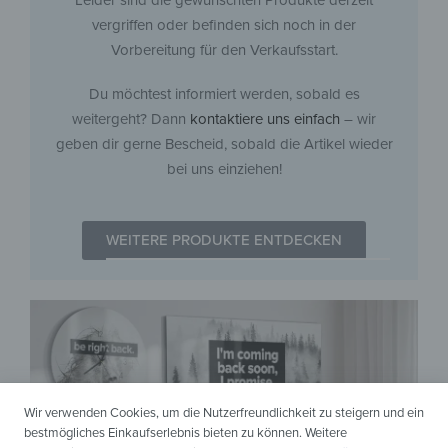
Leider sind die gewünschten Produkte derzeit
vergriffen oder befinden sich noch in der
Vorbereitung für den Verkaufsstart.
Du möchtest informiert werden, sobald es
weitergeht? Dann
kontaktiere uns einfach
– wir
geben dir gerne Bescheid, sobald die Artikel wieder
bei uns einziehen!
WEITERE PRODUKTE ENTDECKEN
Wir verwenden Cookies, um die Nutzerfreundlichkeit zu steigern und ein
bestmögliches Einkaufserlebnis bieten zu können. Weitere