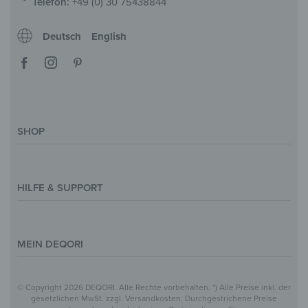
Telefon:
+49 (0) 30 75438844
Deutsch
English
SHOP
Deko-Magazin
Motive & Themenwelt
HILFE & SUPPORT
Inspirationen
Sonderanfertigung
Kontakt
Größenübersicht
Hilfe & FAQ
MEIN DEQORI
Zahlung
Versand
Über Uns
© Copyright 2026 DEQORI. Alle Rechte vorbehalten. *) Alle Preise inkl. der
Vertrag widerrufen
Datenschutz
gesetzlichen MwSt. zzgl. Versandkosten. Durchgestrichene Preise