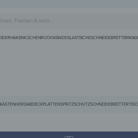
EIDERHAKEN
KÜCHENRÜCKWÄNDE
GLASTISCHE
SCHNEIDEBRETTER
MAG
KÄSTEN
HERDABDECKPLATTEN
SPRITZSCHUTZ
SCHNEIDEBRETTER
TIS