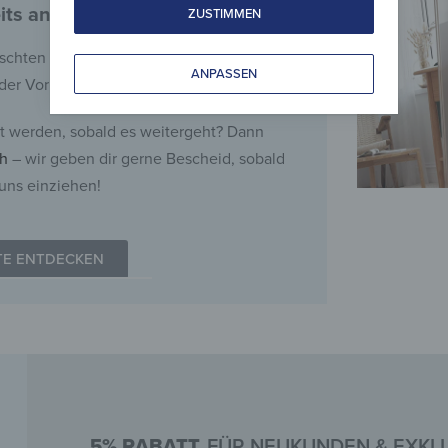
its an der Nachlieferung.
ZUSTIMMEN
schten Produkte derzeit vergriffen oder
ANPASSEN
der Vorbereitung für den Verkaufsstart.
t werden, sobald es weitergeht? Dann
ch
– wir geben dir gerne Bescheid, sobald
 uns einziehen!
TE ENTDECKEN
5% RABATT
FÜR NEUKUNDEN & EXKLU