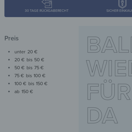
30 TAGE RÜCKGABERECHT
SICHER EINKA
BAL
Preis
unter
20 €
WIE
20 €
bis
50 €
50 €
bis
75 €
75 €
bis
100 €
FÜR
100 €
bis
150 €
ab
150 €
DA