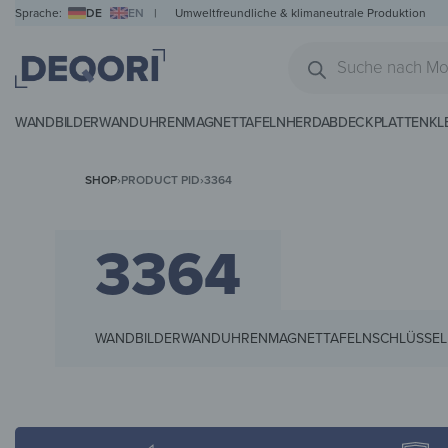
Sprache:
DE
EN
|
Umweltfreundliche & klimaneutrale Produktion
WANDBILDER
WANDUHREN
MAGNETTAFELN
HERDABDECKPLATTEN
KL
SHOP
›
PRODUCT PID
›
3364
3364
WANDBILDER
WANDUHREN
MAGNETTAFELN
SCHLÜSSEL