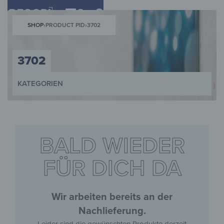
0
SHOP
›
PRODUCT PID
›
3702
3702
KATEGORIEN
WANDBILDER
WANDUHREN
MAGNETTAFELN
SCHLÜSSELKÄST
BALD WIEDER
FÜR DICH DA
Wir arbeiten bereits an der
Nachlieferung.