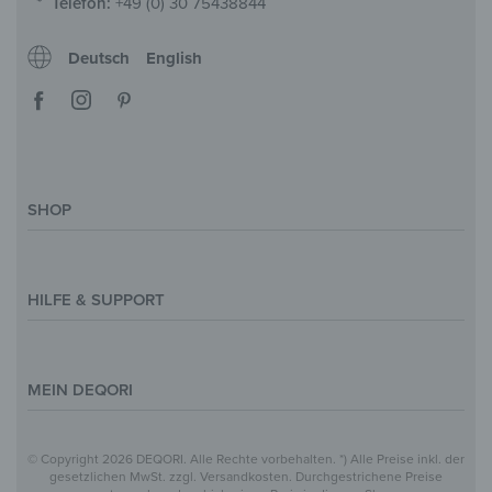
Telefon:
+49 (0) 30 75438844
Deutsch
English
SHOP
Deko-Magazin
Motive & Themenwelt
HILFE & SUPPORT
Inspirationen
Sonderanfertigung
Kontakt
Größenübersicht
Hilfe & FAQ
MEIN DEQORI
Zahlung
Versand
Über Uns
© Copyright 2026 DEQORI. Alle Rechte vorbehalten. *) Alle Preise inkl. der
Vertrag widerrufen
Datenschutz
gesetzlichen MwSt. zzgl. Versandkosten. Durchgestrichene Preise