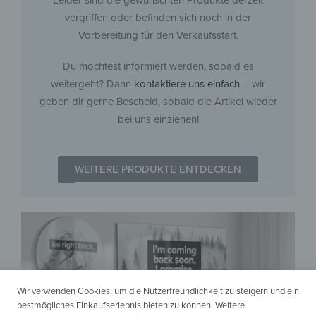
Leider sind die gewünschten Produkte derzeit
vergriffen oder befinden sich noch in der
Vorbereitung für den Verkaufsstart.
Du möchtest informiert werden, sobald es
weitergeht? Dann
kontaktiere uns einfach
– wir
geben dir gerne Bescheid, sobald die Artikel wieder
bei uns einziehen!
WEITERE PRODUKTE ENTDECKEN
Wir verwenden Cookies, um die Nutzerfreundlichkeit zu steigern und ein
bestmögliches Einkaufserlebnis bieten zu können. Weitere