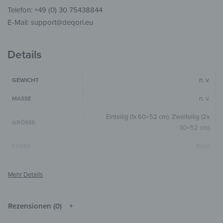
Telefon: +49 (0) 30 75438844
E-Mail: support@deqori.eu
Details
n. v.
GEWICHT
n. v.
MASSE
Einteilig (1x 60×52 cm)
,
Zweiteilig (2x
GRÖSSE
30×52 cm)
Grün
FARBE
Horizontal
,
1-teilig
FORMAT & FORM
4 mm
GLASSTÄRKE
Die Farben können je nach Monitor und
Rezensionen (0)
HINWEIS
Auflösung vom Original abweichen.