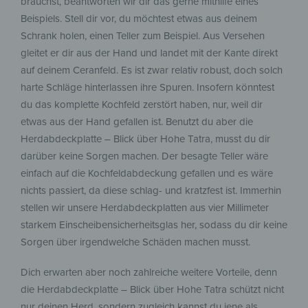
brauchst, beantworten wir dir das gerne mithilfe eines
Beispiels. Stell dir vor, du möchtest etwas aus deinem
Schrank holen, einen Teller zum Beispiel. Aus Versehen
gleitet er dir aus der Hand und landet mit der Kante direkt
auf deinem Ceranfeld. Es ist zwar relativ robust, doch solch
harte Schläge hinterlassen ihre Spuren. Insofern könntest
du das komplette Kochfeld zerstört haben, nur, weil dir
etwas aus der Hand gefallen ist. Benutzt du aber die
Herdabdeckplatte – Blick über Hohe Tatra, musst du dir
darüber keine Sorgen machen. Der besagte Teller wäre
einfach auf die Kochfeldabdeckung gefallen und es wäre
nichts passiert, da diese schlag- und kratzfest ist. Immerhin
stellen wir unsere Herdabdeckplatten aus vier Millimeter
starkem Einscheibensicherheitsglas her, sodass du dir keine
Sorgen über irgendwelche Schäden machen musst.
Dich erwarten aber noch zahlreiche weitere Vorteile, denn
die Herdabdeckplatte – Blick über Hohe Tatra schützt nicht
nur deinen Herd, sondern zugleich kannst du jene als