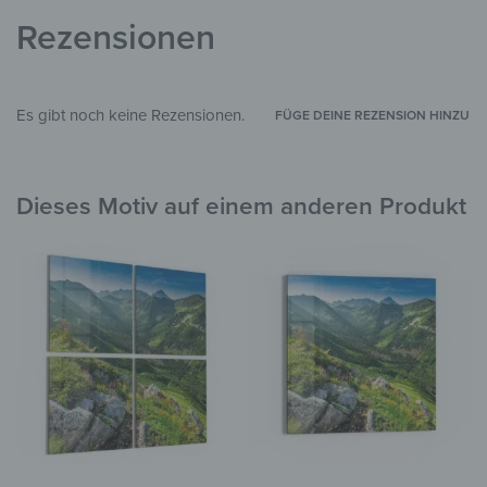
Glas, Silikon
MATERIALIEN
Rezensionen
Landschaft & Natur
,
Berge
STIL & THEMEN
Wohnzimmer
,
Flur & Eingangsbereich
,
ZIMMER
Es gibt noch keine Rezensionen.
FÜGE DEINE REZENSION HINZU
Garten & Außenbereich
Dieses Motiv auf einem anderen Produkt