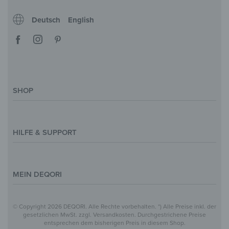
Deutsch
English
SHOP
Deko-Magazin
Motive & Themenwelt
HILFE & SUPPORT
Inspirationen
Sonderanfertigung
Kontakt
Größenübersicht
Hilfe & FAQ
MEIN DEQORI
Zahlung
Versand
Über Uns
© Copyright 2026 DEQORI. Alle Rechte vorbehalten. *) Alle Preise inkl. der
Vertrag widerrufen
Datenschutz
gesetzlichen MwSt. zzgl. Versandkosten. Durchgestrichene Preise
entsprechen dem bisherigen Preis in diesem Shop.
Widerrufsbelehrung