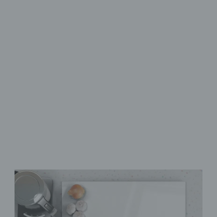
Herdabdeckplatten aus Glas
Schutz & Stil
für den Herd
aus Sicherheitsglas
rutschfeste Noppen
als Schneidebrett
verwendbar