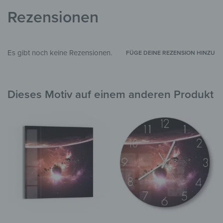
Glas, Silikon
MATERIALIEN
Rezensionen
Universum & Kosmos
STIL & THEMEN
Flur & Eingangsbereich
,
Arbeitszimmer
,
ZIMMER
Es gibt noch keine Rezensionen.
FÜGE DEINE REZENSION HINZU
Garten & Außenbereich
Dieses Motiv auf einem anderen Produkt