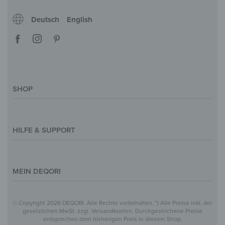
Deutsch
English
SHOP
Deko-Magazin
Motive & Themenwelt
HILFE & SUPPORT
Inspirationen
Sonderanfertigung
Kontakt
Größenübersicht
Hilfe & FAQ
MEIN DEQORI
Zahlung
Versand
Über Uns
© Copyright 2026 DEQORI. Alle Rechte vorbehalten. *) Alle Preise inkl. der
Vertrag widerrufen
Datenschutz
gesetzlichen MwSt. zzgl. Versandkosten. Durchgestrichene Preise
entsprechen dem bisherigen Preis in diesem Shop.
Widerrufsbelehrung