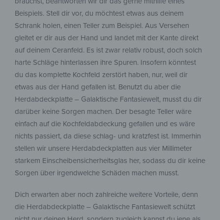
brauchst, beantworten wir dir das gerne mithilfe eines
Beispiels. Stell dir vor, du möchtest etwas aus deinem
Schrank holen, einen Teller zum Beispiel. Aus Versehen
gleitet er dir aus der Hand und landet mit der Kante direkt
auf deinem Ceranfeld. Es ist zwar relativ robust, doch solch
harte Schläge hinterlassen ihre Spuren. Insofern könntest
du das komplette Kochfeld zerstört haben, nur, weil dir
etwas aus der Hand gefallen ist. Benutzt du aber die
Herdabdeckplatte – Galaktische Fantasiewelt, musst du dir
darüber keine Sorgen machen. Der besagte Teller wäre
einfach auf die Kochfeldabdeckung gefallen und es wäre
nichts passiert, da diese schlag- und kratzfest ist. Immerhin
stellen wir unsere Herdabdeckplatten aus vier Millimeter
starkem Einscheibensicherheitsglas her, sodass du dir keine
Sorgen über irgendwelche Schäden machen musst.
Dich erwarten aber noch zahlreiche weitere Vorteile, denn
die Herdabdeckplatte – Galaktische Fantasiewelt schützt
nicht nur deinen Herd, sondern zugleich kannst du jene als