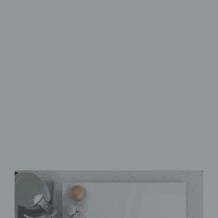
Herdabdeckplatten aus Glas
Schutz & Stil
für den Herd
aus Sicherheitsglas
rutschfeste Noppen
als Schneidebrett
verwendbar