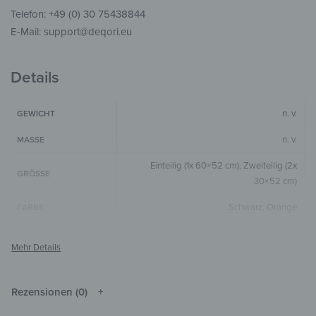
Telefon: +49 (0) 30 75438844
E-Mail: support@deqori.eu
Details
n. v.
GEWICHT
n. v.
MASSE
Einteilig (1x 60×52 cm)
,
Zweiteilig (2x
GRÖSSE
30×52 cm)
Schwarz
,
Orange
FARBE
Horizontal
,
1-teilig
FORMAT & FORM
4 mm
GLASSTÄRKE
Die Farben können je nach Monitor und
Rezensionen (0)
HINWEIS
Auflösung vom Original abweichen.