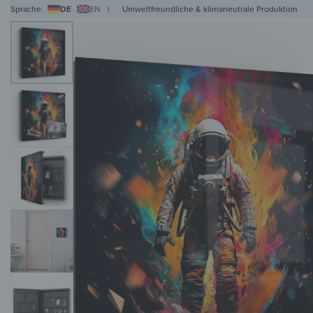
Sprache:
DE
EN
|
Umweltfreundliche & klimaneutrale Produktion
WANDBILDER
WANDUHREN
MAGNETTAFELN
HERDABDECKPLATTEN
KL