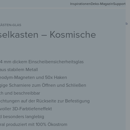
Inspirationen
Deko-Magazin
Versandkostenfr
Support
0
Mein Konto
Wunschliste
Warenkorb
KÄSTEN
›
GLAS
selkasten – Kosmische
DEIN
NETMATTEN
SCHLÜSSELBRETTER
KREIDETAFELN
WANDSPIEGEL
FOTO
 4 mm dickem Einscheibensicherheitsglas
us stabilem Metall
 Neodym-Magneten und 50x Haken
gige Scharniere zum Öffnen und Schließen
ch und beschreibbar
uchtungen auf der Rückseite zur Befestigung
voller 3D-Farbtiefeneffekt
d besonders langlebig
ral produziert mit 100% Ökostrom