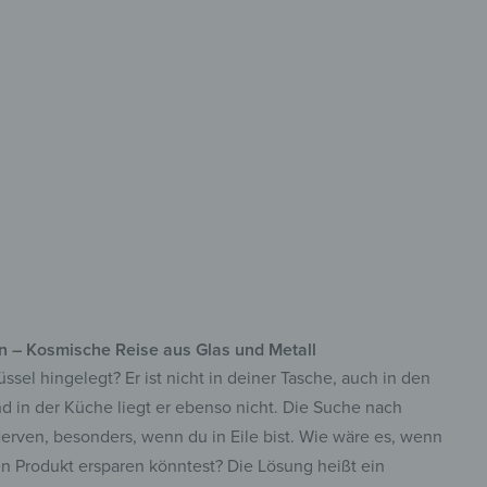
 organisiert
 Sicherheitsglas
ust & langlebig
 Schlüsselhaken
en – Kosmische Reise aus Glas und Metall
sel hingelegt? Er ist nicht in deiner Tasche, auch in den
nd in der Küche liegt er ebenso nicht. Die Suche nach
Nerven, besonders, wenn du in Eile bist. Wie wäre es, wenn
en Produkt ersparen könntest? Die Lösung heißt ein