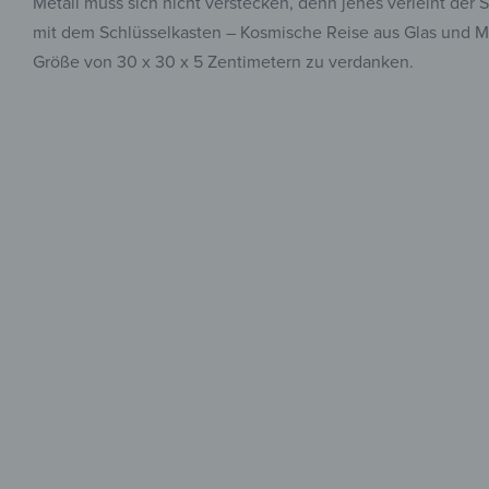
Metall muss sich nicht verstecken, denn jenes verleiht de
mit dem Schlüsselkasten – Kosmische Reise aus Glas und Me
Größe von 30 x 30 x 5 Zentimetern zu verdanken.