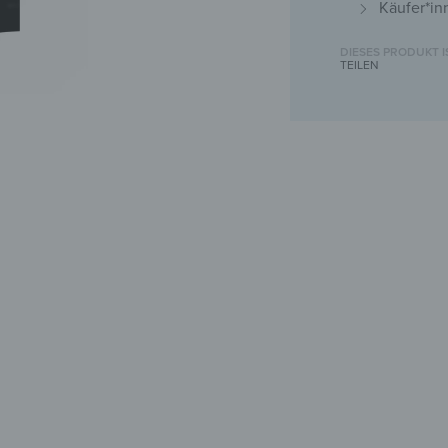
Käufer*in
DIESES PRODUKT 
TEILEN
Schlüsse
Deine 