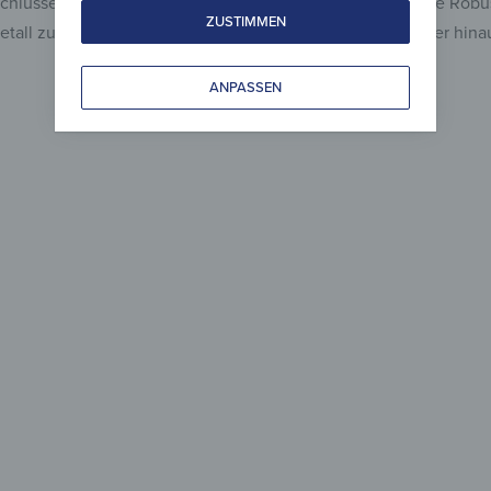
r Schlüsselbox ein modernes Design und zugleich eine hohe Robu
ZUSTIMMEN
tall zu grob umgehst. Er macht alles mit und kann darüber hina
ANPASSEN
Magne
besch
Elegan
stil