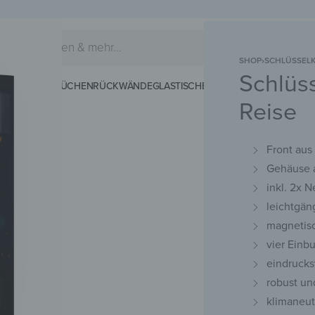
SHOP
›
SCHLÜSSEL
Schlüs
EIDERHAKEN
KÜCHENRÜCKWÄNDE
GLASTISCHE
SCHNEIDEBRETTER
MAG
Reise
Front aus
Gehäuse a
inkl. 2x
leichtgän
magnetis
vier Einb
eindrucks
robust un
klimaneut