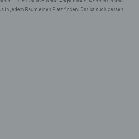
stheit. Du musst also keine Angst haben, wenn du einmal
us in jedem Raum einen Platz finden. Das ist auch dessen
tisch &
reibbar
t in Schwarz,
insta.
voll in Weiß