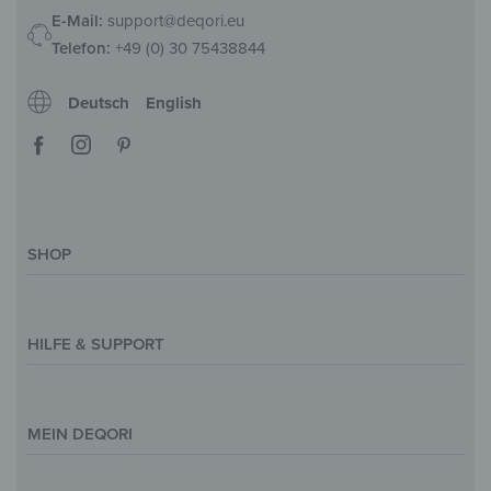
E-Mail:
support@deqori.eu
Telefon:
+49 (0) 30 75438844
Deutsch
English
SHOP
Deko-Magazin
Motive & Themenwelt
HILFE & SUPPORT
Inspirationen
Sonderanfertigung
Kontakt
Größenübersicht
Hilfe & FAQ
MEIN DEQORI
Zahlung
Versand