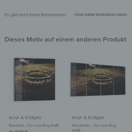
Wohnzimmer
,
Kinderzimmer
,
Flur &
ZIMMER
Eingangsbereich
Es gibt noch keine Rezensionen.
FÜGE DEINE REZENSION HINZU
Dieses Motiv auf einem anderen Produkt
Acryl- & Echtglas
Acryl- & Echtglas
Wandbild – Der eine Ring (HdR)
Wandbilder – Der eine Ring
(HdR)
ab
29,90
€
*