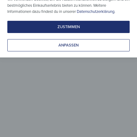
bestmögliches Einkaufserlebnis bieten zu können. Weitere
Informationen dazu findest du in unserer
Datenschutzerklärung
.
ZUSTIMMEN
ANPASSEN
Jede Größe &
jeder Schnitt
Das ideale Schneidebrett
für alle Anwendungen.