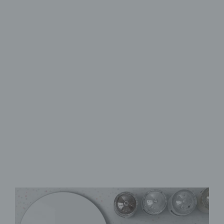
Schneidebrett & Frühstücksbrett
Stil & Hygiene
in der Küche
aus Sicherheitsglas
rutschfeste Noppen
zahlreiche Motive