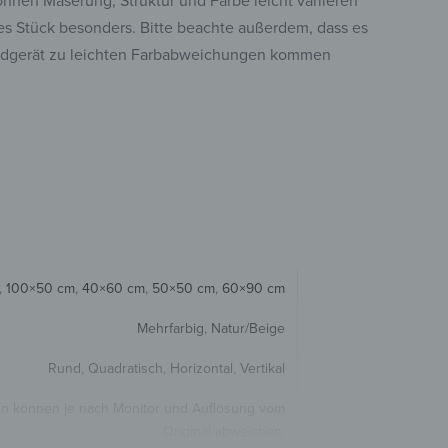
können Maserung, Struktur und Farbe leicht variieren
s Stück besonders. Bitte beachte außerdem, dass es
ndgerät zu leichten Farbabweichungen kommen
,
100×50 cm
,
40×60 cm
,
50×50 cm
,
60×90 cm
Mehrfarbig
,
Natur/Beige
Rund
,
Quadratisch
,
Horizontal
,
Vertikal
en können je nach Monitor und Auflösung vom
Original abweichen.