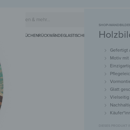
SHOP
›
WANDBILDE
Holzbil
EIDERHAKEN
KÜCHENRÜCKWÄNDE
GLASTISCHE
SCHNEIDEBRETTER
MAG
Gefertigt
Motiv mi
Einzigart
Pflegelei
Vormontie
Glatt ges
Vielseiti
Nachhalti
Käufer*in
DIESES PRODUKT 