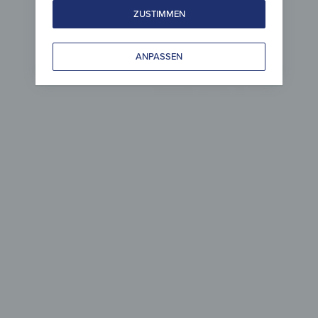
ZUSTIMMEN
ANPASSEN
Holz 
zeitlo
Leicht gepfleg
& zei