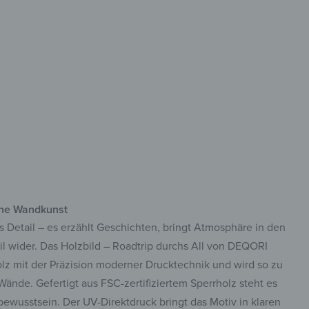
-zertifiziertes Holz
llanter UV-Direktdruck
ort Montagefertig
erne Wandkunst
ves Detail – es erzählt Geschichten, bringt Atmosphäre in den
l wider. Das Holzbild – Roadtrip durchs All von DEQORI
olz mit der Präzision moderner Drucktechnik und wird so zu
ände. Gefertigt aus FSC-zertifiziertem Sperrholz steht es
bewusstsein. Der UV-Direktdruck bringt das Motiv in klaren