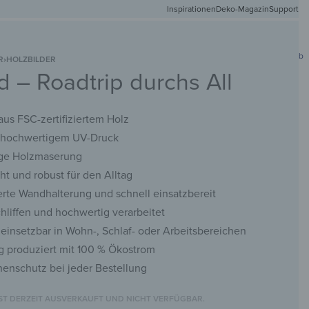
Inspirationen
Deko-Magazin
Versandkostenfr
Support
0
Mein Konto
Wunschliste
Warenkorb
R
›
HOLZBILDER
d – Roadtrip durchs All
DEIN
NETMATTEN
SCHLÜSSELBRETTER
KREIDETAFELN
WANDSPIEGEL
FOTO
 aus FSC-zertifiziertem Holz
t hochwertigem UV-Druck
ige Holzmaserung
cht und robust für den Alltag
rte Wandhalterung und schnell einsatzbereit
chliffen und hochwertig verarbeitet
g einsetzbar in Wohn-, Schlaf- oder Arbeitsbereichen
g produziert mit 100 % Ökostrom
nenschutz bei jeder Bestellung
IST DERZEIT AUSVERKAUFT UND NICHT VERFÜGBAR.