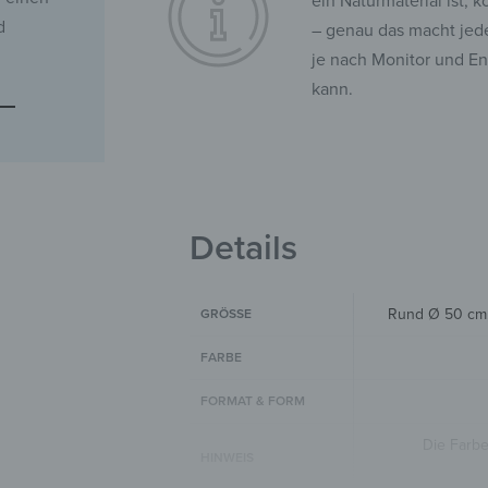
ein Naturmaterial ist, 
d
– genau das macht jede
je nach Monitor und E
kann.
Details
Rund Ø 50 cm
GRÖSSE
FARBE
FORMAT & FORM
Die Farb
HINWEIS