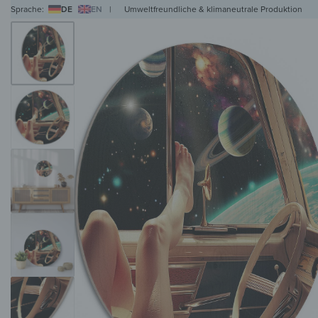
Sprache:
DE
EN
|
Umweltfreundliche & klimaneutrale Produktion
WANDBILDER
WANDUHREN
MAGNETTAFELN
HERDABDECKPLATTEN
KL