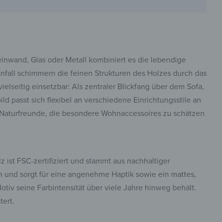
Leinwand, Glas oder Metall kombiniert es die lebendige
pinterest
infall schimmern die feinen Strukturen des Holzes durch das
ielseitig einsetzbar: Als zentraler Blickfang über dem Sofa,
ld passt sich flexibel an verschiedene Einrichtungsstile an
er Naturfreunde, die besondere Wohnaccessoires zu schätzen
facebook
 ist FSC-zertifiziert und stammt aus nachhaltiger
en und sorgt für eine angenehme Haptik sowie ein mattes,
otiv seine Farbintensität über viele Jahre hinweg behält.
tert.