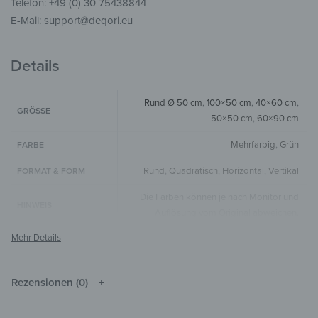
Telefon: +49 (0) 30 75438844
E-Mail: support@deqori.eu
Details
Rund Ø 50 cm
,
100×50 cm
,
40×60 cm
,
GRÖSSE
50×50 cm
,
60×90 cm
Mehrfarbig
,
Grün
FARBE
Rund
,
Quadratisch
,
Horizontal
,
Vertikal
FORMAT & FORM
Die Farben können je nach Monitor und
HINWEIS
Auflösung vom Original abweichen.
Holz
MATERIALIEN
Landschaft & Natur
,
Kunst & Malerei
STIL & THEMEN
Rezensionen (0)
Wohnzimmer
,
Küche & Esszimmer
,
Flur &
ZIMMER
Eingangsbereich
,
Arbeitszimmer