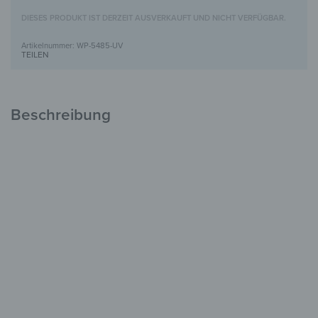
DIESES PRODUKT IST DERZEIT AUSVERKAUFT UND NICHT VERFÜGBAR.
WP-5485-UV
TEILEN
Beschreibung
Holzbild mit UV-Motivdruck
Einzigartig &
voller Charakter
FSC-zertifiziertes Holz