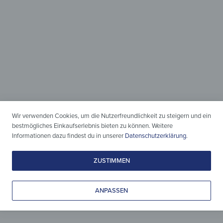
Holz & Design
zeitlos vereint
Wir verwenden Cookies, um die Nutzerfreundlichkeit zu steigern und ein
Leicht gepflegt, liebevoll gestaltet
bestmögliches Einkaufserlebnis bieten zu können. Weitere
& zeitlos schön.
Informationen dazu findest du in unserer
Datenschutzerklärung
.
ZUSTIMMEN
ANPASSEN