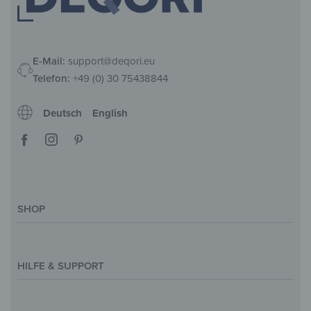
E-Mail:
support@deqori.eu
Telefon:
+49 (0) 30 75438844
Deutsch
English
SHOP
Deko-Magazin
Motive & Themenwelt
HILFE & SUPPORT
Inspirationen
Sonderanfertigung
Kontakt