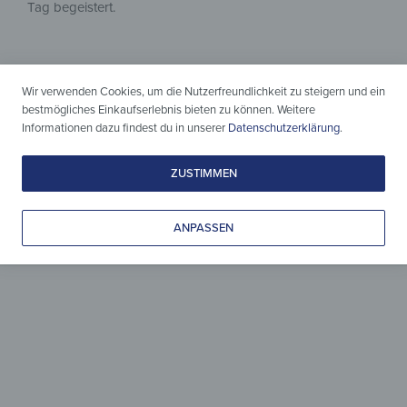
Tag begeistert.
Wir verwenden Cookies, um die Nutzerfreundlichkeit zu steigern und ein
bestmögliches Einkaufserlebnis bieten zu können. Weitere
Informationen dazu findest du in unserer
Datenschutzerklärung
.
ZUSTIMMEN
Holz & Design
zeitlos vereint
ANPASSEN
Leicht gepflegt, liebevoll gestaltet
& zeitlos schön.