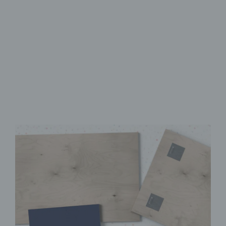
FSC-zertifiziertes Holz
Brillanter UV-Direktdruck
Sofort Montagefertig