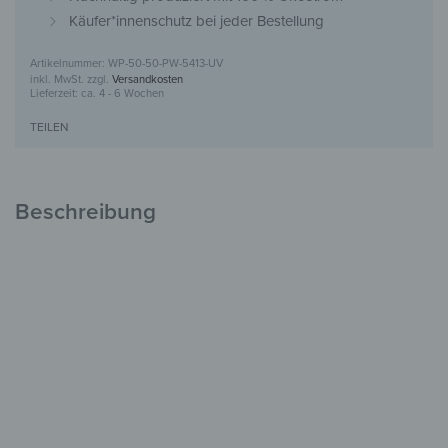
Käufer*innenschutz bei jeder Bestellung
WP-50-50-PW-5413-UV
inkl. MwSt.
zzgl.
Versandkosten
Lieferzeit:
ca. 4 - 6 Wochen
TEILEN
Beschreibung
Holzbild mit UV-Motivdruck
Einzigartig &
voller Charakter