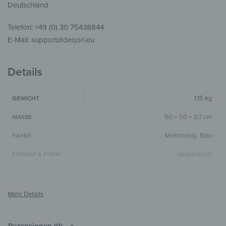
Deutschland
Telefon: +49 (0) 30 75438844
E-Mail: support@deqori.eu
Details
1,15 kg
GEWICHT
50 × 50 × 0,7 cm
MASSE
Mehrfarbig
,
Blau
FARBE
Quadratisch
FORMAT & FORM
Die Farben können je nach Monitor und
HINWEIS
Auflösung vom Original abweichen.
Holz
MATERIALIEN
Kinderparadies
,
Weltkarten
STIL & THEMEN
Rezensionen (0)