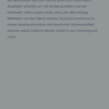
die Wandbilder aus und kannst jene sofort anbringen.
Zusätzlich arbeiten wir mit Abstandshaltern auf der
Rückseite. Jene sorgen dafür, dass das Bild wenige
Millimeter von der Wand absteht. Dadurch kommt es zu
einem beeindruckenden und modernen Schwebeeffekt,
welcher selbst einfache Motive direkt in den Vordergrund
rückt.
Grenzenlose
Kreativität
Gestalte in deinem Stil –