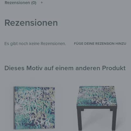
Auflösung vom Original abweichen.
Rezensionen (0)
Glas
MATERIALIEN
Rezensionen
Graffiti
STIL & THEMEN
Wohnzimmer
,
Kinderzimmer
ZIMMER
Es gibt noch keine Rezensionen.
2792
PID
FÜGE DEINE REZENSION HINZU
Dieses Motiv auf einem anderen Produkt