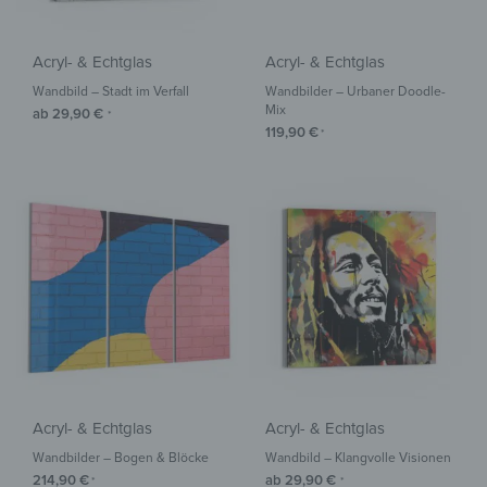
Acryl- & Echtglas
Acryl- & Echtglas
Wandbild – Stadt im Verfall
Wandbilder – Urbaner Doodle-
Mix
ab
29,90
€
*
119,90
€
*
Acryl- & Echtglas
Acryl- & Echtglas
Wandbilder – Bogen & Blöcke
Wandbild – Klangvolle Visionen
214,90
€
ab
29,90
€
*
*