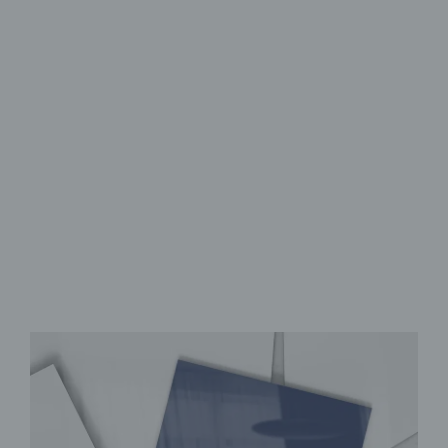
Mehrteiliges Glasbild
Kunst & Design
für dein Heim
Acryl- oder Echtglas
vielseitig einsetzbar
zahlreiche Motive