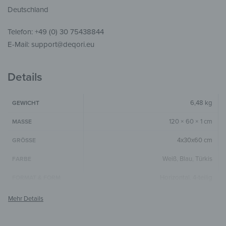
Deutschland
Telefon: +49 (0) 30 75438844
E-Mail: support@deqori.eu
Details
6,48 kg
GEWICHT
120 × 60 × 1 cm
MASSE
4x30x60 cm
GRÖSSE
Weiß
,
Blau
,
Türkis
FARBE
Horizontal
,
4-teilig
FORMAT & FORM
4 mm
GLASSTÄRKE
Die Farben können je nach Monitor und
HINWEIS