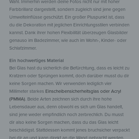
Wahl. Immerhin werden deine Fotos nicht nur mit hoher
Farbbrillanz dargestellt, sondern zugleich sind jene gegen
Umwelteinflüsse geschützt. Ein großer Pluspunkt ist, dass
du die Dekoration mit jeglichen Einrichtungsstilen verbinden
kannst. Dank ihrer hohen Flexibilität überzeugen Glasbilder
genauso im Badezimmer, wie auch im Wohn-, Kinder- oder
Schlafzimmer.
Ein hochwertiges Material
Bei Glas hast du sicherlich die Befürchtung, dass es leicht zu
Kratzern oder Sprüngen kommt, doch darüber musst du dir
keine Sorgen machen. Wir verwenden lediglich vier
Millimeter starkes
Einscheibensicherheitsglas oder Acryl
(PMMA)
. Beide Arten zeichnen sich durch ihre hohe
Lebensdauer aus, denn obwohl es sich um Glas handelt,
sind jene weder empfindlich noch zerbrechlich. Du musst
dir also keine Sorgen machen, dass du das Glas leicht
beschädigst. Stattdessen kommt jenes bruchsicher verpackt
bei dir an und kann direkt an die Wand gebracht werden.