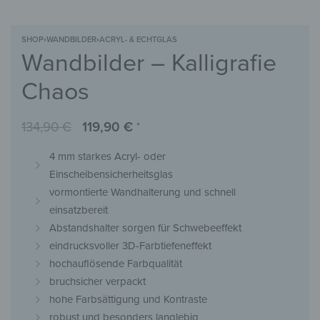
SHOP
›
WANDBILDER
›
ACRYL- & ECHTGLAS
Wandbilder – Kalligrafie
Chaos
134,90
€
119,90
€
*
4 mm starkes Acryl- oder
Einscheibensicherheitsglas
vormontierte Wandhalterung und schnell
einsatzbereit
Abstandshalter sorgen für Schwebeeffekt
eindrucksvoller 3D-Farbtiefeneffekt
hochauflösende Farbqualität
bruchsicher verpackt
hohe Farbsättigung und Kontraste
robust und besonders langlebig