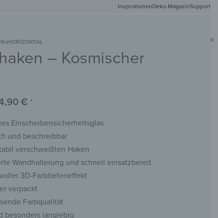
Inspirationen
Deko-Magazin
Versandkostenfr
Support
0
Mein Konto
Wunschliste
Warenkorb
EN
›
HORIZONTAL
rhaken – Kosmischer
DEIN
NETMATTEN
SCHLÜSSELBRETTER
KREIDETAFELN
WANDSPIEGEL
FOTO
4,90
€
*
es Einscheibensicherheitsglas
ch und beschreibbar
stabil verschweißten Haken
rte Wandhalterung und schnell einsatzbereit
voller 3D-Farbtiefeneffekt
er verpackt
sende Farbqualität
d besonders langlebig