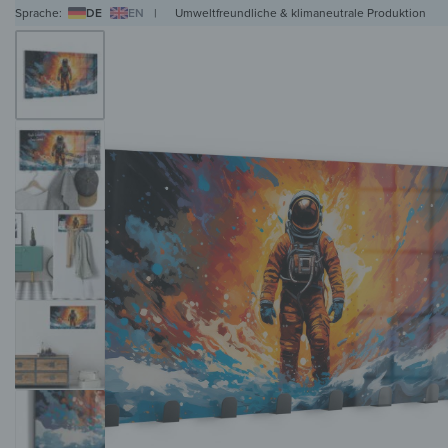
Sprache:
DE
EN
|
Umweltfreundliche & klimaneutrale Produktion
WANDBILDER
WANDUHREN
MAGNETTAFELN
HERDABDECKPLATTEN
KL