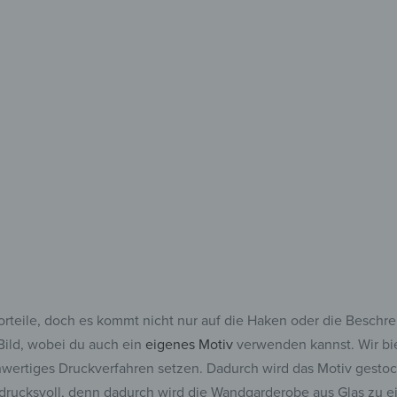
besch
Für alles,
und fes
orteile, doch es kommt nicht nur auf die Haken oder die Beschr
 Bild, wobei du auch ein
eigenes Motiv
verwenden kannst. Wir bie
hwertiges Druckverfahren setzen. Dadurch wird das Motiv gestoch
indrucksvoll, denn dadurch wird die Wandgarderobe aus Glas zu 