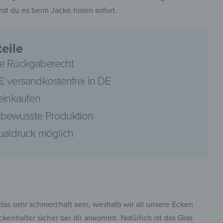
st du es beim Jacke holen sofort.
eile
e Rückgaberecht
pinterest
€ versandkostenfrei in DE
 einkaufen
bewusste Produktion
dualdruck möglich
facebook
das sehr schmerzhaft sein, weshalb wir all unsere Ecken
enhalter sicher bei dir ankommt. Natürlich ist das Glas