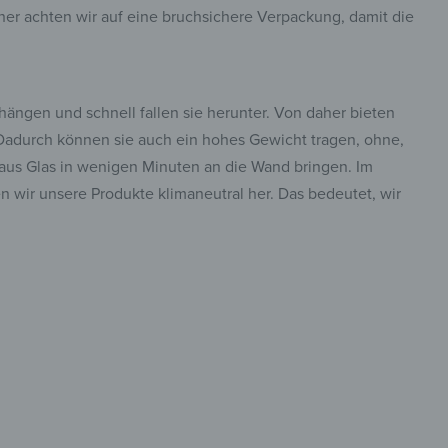
er achten wir auf eine bruchsichere Verpackung, damit die
ängen und schnell fallen sie herunter. Von daher bieten
. Dadurch können sie auch ein hohes Gewicht tragen, ohne,
e aus Glas in wenigen Minuten an die Wand bringen. Im
n wir unsere Produkte klimaneutral her. Das bedeutet, wir
tisch &
insta.