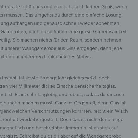
cht gerade schön aus und es macht auch keinen Spaß, wenn
ben müssen. Das umgehst du durch eine einfache Lösung:
idung aufhängen und genauso schnell wieder abnehmen.
che Garderoben, doch diese haben eine große Gemeinsamkeit:
gweilig. Sie machen nichts für den Raum, sondern nehmen
mit unserer Wandgarderobe aus Glas entgegen, denn jene
 mit einem modernen Look dank des Motivs.
n Instabilität sowie Bruchgefahr gleichgesetzt, doch
zen vier Millimeter dickes Einscheibensicherheitsglas,
t ist. Es ist sehr langlebig und robust, sodass du dir auch
digungen machen musst. Ganz im Gegenteil, denn Glas ist
zu irgendwelchen Verschmutzungen kommen, reicht ein Wisch
hönheit wiederhergestellt. Doch das ist nicht der einzige
 magnetisch und beschreibbar. Immerhin ist es stets auf
ergisst. Schreibst du es dir aber auf die Wandgarderobe