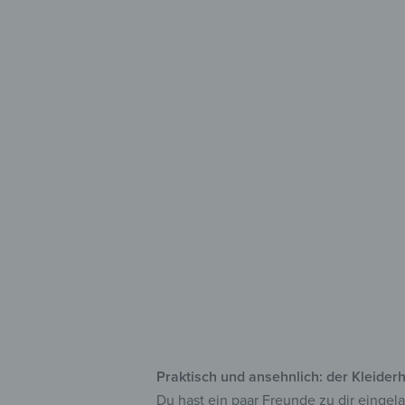
Stilvol
für 
aus
mit
zah
Praktisch und ansehnlich: der Kleide
Du hast ein paar Freunde zu dir eingel