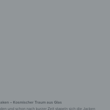
les Design
den Flur
 Sicherheitsglas
 acht Haken
lreiche Motive
rhaken – Kosmischer Traum aus Glas
aden und schon nach kurzer Zeit stapeln sich die Jacken