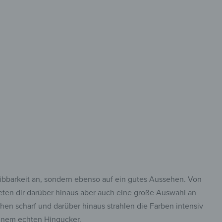
reibbar
 was du aufhängen
thalten willst!
eibbarkeit an, sondern ebenso auf ein gutes Aussehen. Von
ten dir darüber hinaus aber auch eine große Auswahl an
en scharf und darüber hinaus strahlen die Farben intensiv
einem echten Hingucker.