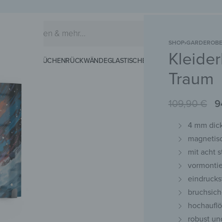
SHOP
›
GARDEROB
Kleide
EIDERHAKEN
KÜCHENRÜCKWÄNDE
GLASTISCHE
SCHNEIDEBRETTER
MAG
Traum
109,90
€
9
4 mm dick
magnetis
mit acht 
vormontie
eindrucks
bruchsich
hochauflö
robust un