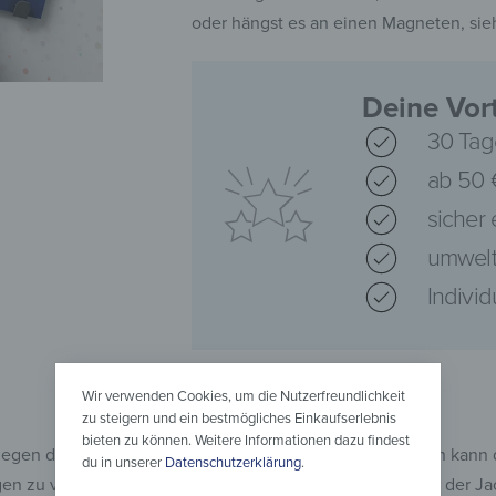
oder hängst es an einen Magneten, sieh
Deine Vort
30 Tag
ab 50 
sicher
umwelt
Indivi
Wir verwenden Cookies, um die Nutzerfreundlichkeit
zu steigern und ein bestmögliches Einkaufserlebnis
bieten zu können. Weitere Informationen dazu findest
 gegen die Ecken der Garderobe stößt. Bei scharfen Kanten kann 
du in unserer
Datenschutzerklärung
.
n zu vermeiden. Gleichermaßen achten wir darauf, dass der Jack