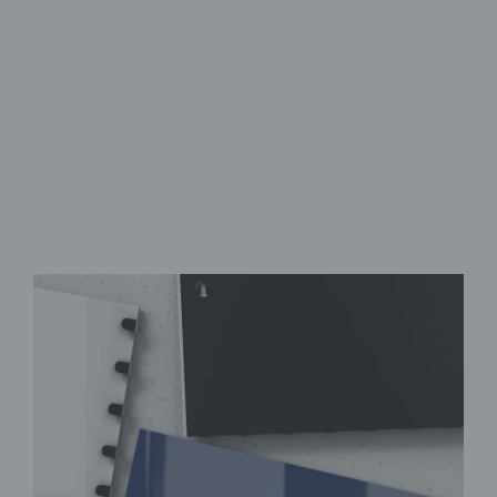
aus Sicherheitsglas
mit acht Haken
zahlreiche Motive