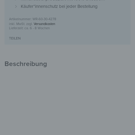
Käufer*innenschutz bei jeder Bestellung
WR-60-30-4278
inkl. MwSt.
zzgl.
Versandkosten
Lieferzeit:
ca. 6 - 8 Wochen
TEILEN
Beschreibung
Kleiderhaken aus Glas
Stilvolles Design
für den Flur