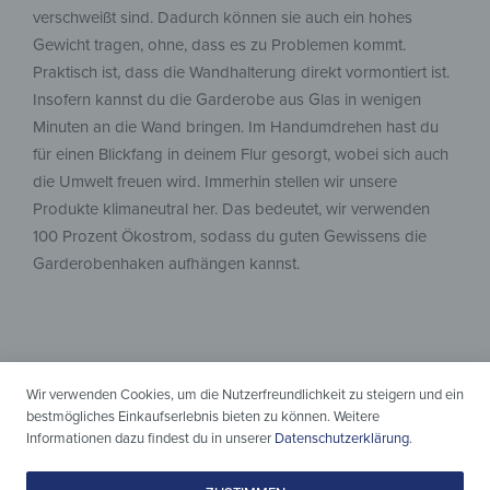
verschweißt sind. Dadurch können sie auch ein hohes
Gewicht tragen, ohne, dass es zu Problemen kommt.
Praktisch ist, dass die Wandhalterung direkt vormontiert ist.
Insofern kannst du die Garderobe aus Glas in wenigen
Minuten an die Wand bringen. Im Handumdrehen hast du
für einen Blickfang in deinem Flur gesorgt, wobei sich auch
die Umwelt freuen wird. Immerhin stellen wir unsere
Produkte klimaneutral her. Das bedeutet, wir verwenden
100 Prozent Ökostrom, sodass du guten Gewissens die
Garderobenhaken aufhängen kannst.
Wir verwenden Cookies, um die Nutzerfreundlichkeit zu steigern und ein
bestmögliches Einkaufserlebnis bieten zu können. Weitere
Informationen dazu findest du in unserer
Datenschutzerklärung
.