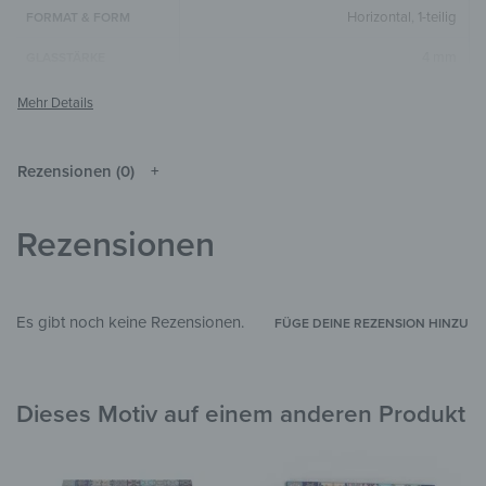
Horizontal
,
1-teilig
FORMAT & FORM
4 mm
GLASSTÄRKE
Die Farben können je nach Monitor und
HINWEIS
Auflösung vom Original abweichen.
Glas
MATERIALIEN
Rezensionen (0)
Abstrakt
,
Menschen
,
Graffiti
STIL & THEMEN
Rezensionen
Wohnzimmer
,
Kinderzimmer
,
Flur &
ZIMMER
Eingangsbereich
,
Arbeitszimmer
2403
PID
Es gibt noch keine Rezensionen.
FÜGE DEINE REZENSION HINZU
Dieses Motiv auf einem anderen Produkt