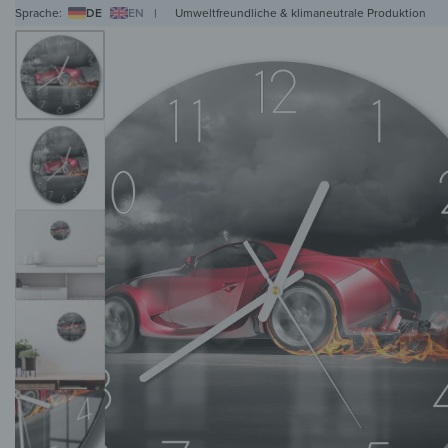
Sprache:
DE
EN
|
Umweltfreundliche & klimaneutrale Produktion
WANDBILDER
WANDUHREN
MAGNETTAFELN
HERDABDECKPLATTEN
KL