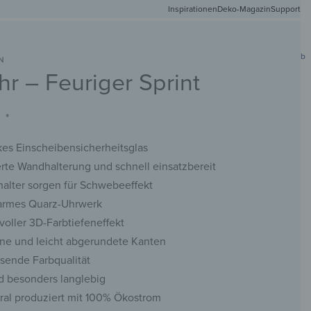
Inspirationen
Deko-Magazin
Versandkostenfr
Support
0
Mein Konto
Wunschliste
Warenkorb
N
r – Feuriger Sprint
DEIN
NETMATTEN
SCHLÜSSELBRETTER
KREIDETAFELN
WANDSPIEGEL
FOTO
*
es Einscheibensicherheitsglas
rte Wandhalterung und schnell einsatzbereit
alter sorgen für Schwebeeffekt
armes Quarz-Uhrwerk
voller 3D-Farbtiefeneffekt
ene und leicht abgerundete Kanten
sende Farbqualität
d besonders langlebig
ral produziert mit 100% Ökostrom