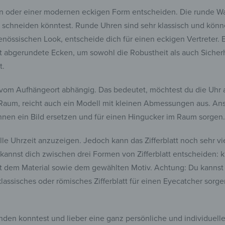
n oder einer modernen eckigen Form entscheiden. Die runde Wan
h schneiden könntest. Runde Uhren sind sehr klassisch und kön
genössischen Look, entscheide dich für einen eckigen Vertreter.
ht abgerundete Ecken, um sowohl die Robustheit als auch Sicher
t.
 vom Aufhängeort abhängig. Das bedeutet, möchtest du die Uhr
um, reicht auch ein Modell mit kleinen Abmessungen aus. Anson
nnen ein Bild ersetzen und für einen Hingucker im Raum sorgen.
uelle Uhrzeit anzuzeigen. Jedoch kann das Zifferblatt noch sehr 
kannst dich zwischen drei Formen von Zifferblatt entscheiden: k
em Material sowie dem gewählten Motiv. Achtung: Du kannst dic
lassisches oder römisches Zifferblatt für einen Eyecatcher sorg
nden konntest und lieber eine ganz persönliche und individuell