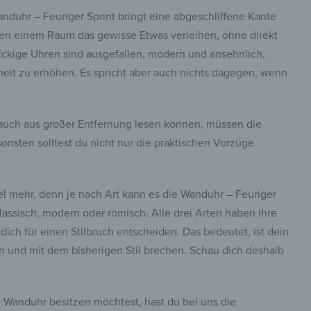
duhr – Feuriger Sprint bringt eine abgeschliffene Kante
nen einem Raum das gewisse Etwas verleihen, ohne direkt
 Eckige Uhren sind ausgefallen, modern und ansehnlich,
heit zu erhöhen. Es spricht aber auch nichts dagegen, wenn
 auch aus großer Entfernung lesen können, müssen die
sten solltest du nicht nur die praktischen Vorzüge
viel mehr, denn je nach Art kann es die Wanduhr – Feuriger
lassisch, modern oder römisch. Alle drei Arten haben ihre
h für einen Stilbruch entscheiden. Das bedeutet, ist dein
en und mit dem bisherigen Stil brechen. Schau dich deshalb
e Wanduhr besitzen möchtest, hast du bei uns die