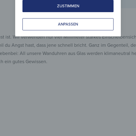
ZUSTIMMEN
ANPASSEN
t ist. Wir verwenden nur vier Millimeter starkes Einscheibensich
 du Angst hast, dass jene schnell bricht. Ganz im Gegenteil, de
 Nebenbei: All unsere Wanduhren aus Glas werden klimaneutral h
ch ein gutes Gewissen.
Glasu