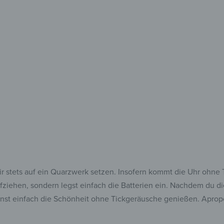
allen 
Zeit für Vi
Größe, For
wir stets auf ein Quarzwerk setzen. Insofern kommt die Uhr ohn
ziehen, sondern legst einfach die Batterien ein. Nachdem du die U
annst einfach die Schönheit ohne Tickgeräusche genießen. Aprop