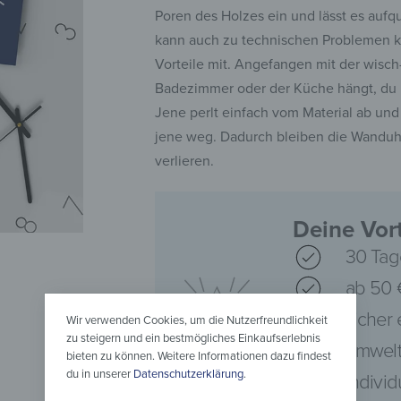
Poren des Holzes ein und lässt es aufqu
kann auch zu technischen Problemen ko
Vorteile mit. Angefangen mit der wisc
Badezimmer oder der Küche hängt, du 
Jene perlt einfach vom Material ab un
jene weg. Dadurch bleiben die Wanduhr
verlieren.
Deine Vort
30 Tag
ab 50 
sicher
Wir verwenden Cookies, um die Nutzerfreundlichkeit
zu steigern und ein bestmögliches Einkaufserlebnis
umwelt
bieten zu können. Weitere Informationen dazu findest
du in unserer
Datenschutzerklärung
.
Indivi