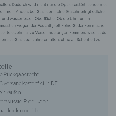
ellen. Dadurch wird nicht nur die Optik zerstört, sondern es
mmen. Anders bei Glas, denn eine Glasuhr bringt etliche
h- und wasserfesten Oberfläche. Ob die Uhr nun im
musst dir wegen der Feuchtigkeit keine Gedanken machen.
d sollte es einmal zu Verschmutzungen kommen, wischst du
pinterest
en aus Glas über Jahre erhalten, ohne an Schönheit zu
eile
facebook
e Rückgaberecht
€ versandkostenfrei in DE
 einkaufen
bewusste Produktion
dualdruck möglich