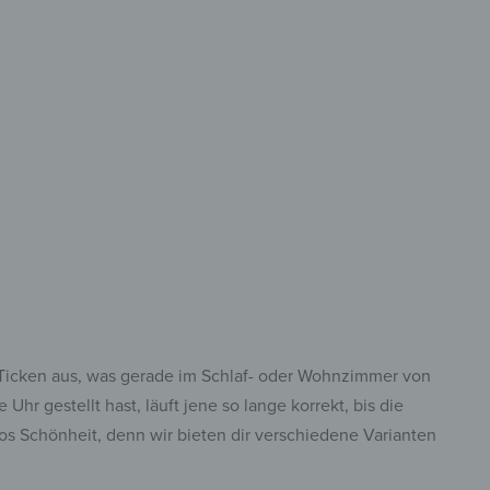
Formaten
elfalt – Wähle aus
m & Ziffernblatt.
e Ticken aus, was gerade im Schlaf- oder Wohnzimmer von
hr gestellt hast, läuft jene so lange korrekt, bis die
os Schönheit, denn wir bieten dir verschiedene Varianten