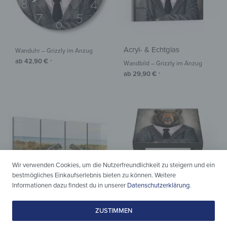
Acryl- & Echtglas
Wanduhr – Grizzly im Anzug
ab
42,90
€
*
Wandbild – Grizzly im Anzug
ab
29,90
€
*
Wir verwenden Cookies, um die Nutzerfreundlichkeit zu steigern und ein
bestmögliches Einkaufserlebnis bieten zu können. Weitere
Informationen dazu findest du in unserer
Datenschutzerklärung
.
ZUSTIMMEN
Acryl- & Echtglas
Tische
Wandbilder – Steg ins Blaue
Glastisch – Grizzly im Anzug