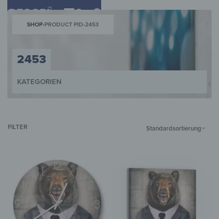
0
SHOP
›
PRODUCT PID
›
2453
2453
KATEGORIEN
WANDBILDER
WANDUHREN
MAGNETTAFELN
SCHLÜSSELKÄST
FILTER
Standardsortierung