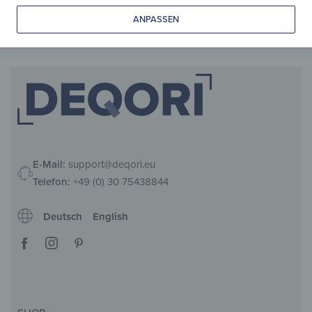
119,90
€
99,90
€
*
*
ANPASSEN
E-Mail:
support@deqori.eu
Telefon:
+49 (0) 30 75438844
Deutsch
English