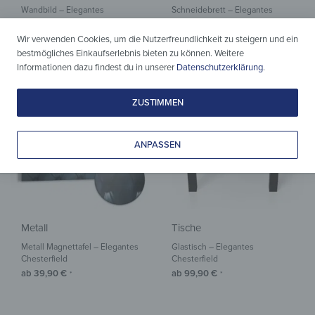
Wandbild – Elegantes
Schneidebrett – Elegantes
Chesterfield
Chesterfield
ab
32,90
€
ab
19,90
€
*
*
Wir verwenden Cookies, um die Nutzerfreundlichkeit zu steigern und ein
bestmögliches Einkaufserlebnis bieten zu können. Weitere
Informationen dazu findest du in unserer
Datenschutzerklärung
.
ZUSTIMMEN
ANPASSEN
Metall
Tische
Metall Magnettafel – Elegantes
Glastisch – Elegantes
Chesterfield
Chesterfield
ab
39,90
€
ab
99,90
€
*
*