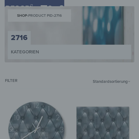
0
SHOP
›
PRODUCT PID
›
2716
2716
KATEGORIEN
WANDBILDER
WANDUHREN
MAGNETTAFELN
SCHLÜSSELKÄST
FILTER
Standardsortierung