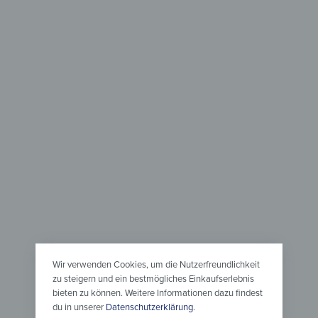
Spülmaschine
Tische
rt
Magnetmatte Geschirrspüler
Glastisch
– Stürmische Fahrt
ab
99,90
ab
34,90
€
*
Wir verwenden Cookies, um die Nutzerfreundlichkeit
zu steigern und ein bestmögliches Einkaufserlebnis
bieten zu können. Weitere Informationen dazu findest
du in unserer
Datenschutzerklärung
.