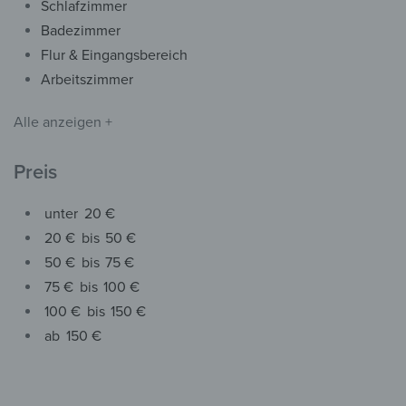
Wandbild – Stürmische Fa
Schlafzimmer
ab
32,90
€
*
Badezimmer
Flur & Eingangsbereich
Arbeitszimmer
Alle anzeigen +
Preis
unter
20 €
20 €
bis
50 €
50 €
bis
75 €
75 €
bis
100 €
100 €
bis
150 €
ab
150 €