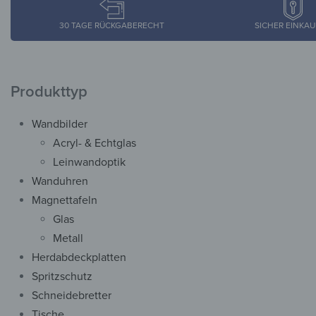
30 TAGE RÜCKGABERECHT
SICHER EINKA
Produkttyp
Wandbilder
Acryl- & Echtglas
Leinwandoptik
Wanduhren
Magnettafeln
Glas
Metall
Herdabdeckplatten
Spritzschutz
Schneidebretter
Tische