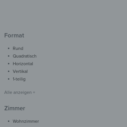
Heizung
Magnetmatte Heizung –
Stürmische Fahrt
ab
44,90
€
*
Format
Rund
Quadratisch
Horizontal
Vertikal
1-teilig
Alle anzeigen +
Zimmer
Acryl- & Echtglas
Wohnzimmer