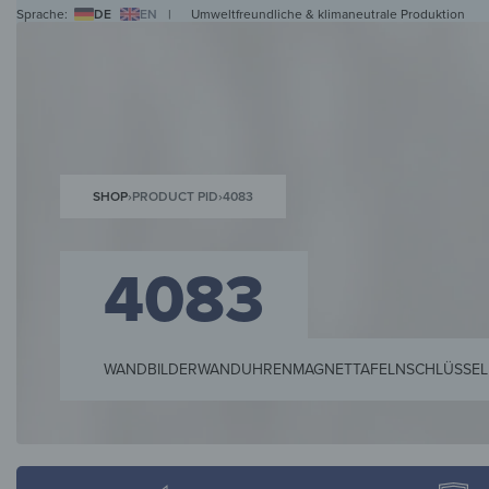
Sprache:
DE
EN
|
Umweltfreundliche & klimaneutrale Produktion
WANDBILDER
WANDUHREN
MAGNETTAFELN
HERDABDECKPLATTEN
KL
SHOP
›
PRODUCT PID
›
4083
4083
WANDBILDER
WANDUHREN
MAGNETTAFELN
SCHLÜSSEL