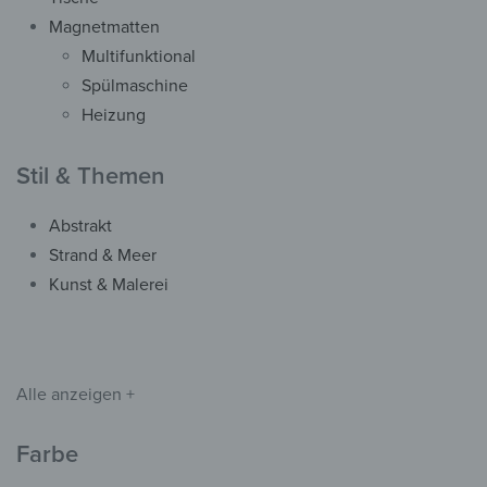
Magnetmatten
Wanduhr – Stürmische Fah
Multifunktional
ab
42,90
€
*
Spülmaschine
Heizung
Stil & Themen
Abstrakt
Strand & Meer
Kunst & Malerei
Alle anzeigen +
Farbe