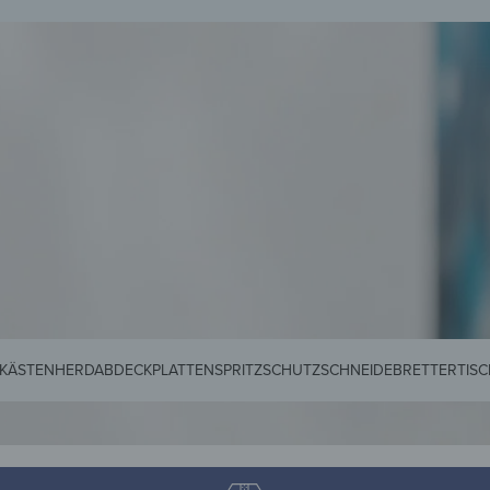
EIDERHAKEN
KÜCHENRÜCKWÄNDE
GLASTISCHE
SCHNEIDEBRETTER
MAG
KÄSTEN
HERDABDECKPLATTEN
SPRITZSCHUTZ
SCHNEIDEBRETTER
TIS