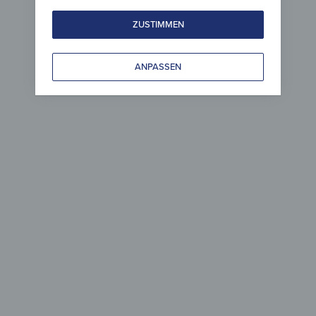
Herdabdeckplatten
Leinwan
ZUSTIMMEN
Herdabdeckplatte –
Wandbild
Stürmische Fahrt
Stürmisc
42,90
€
ab
29,90
*
ANPASSEN
Spritzschutz
Metall