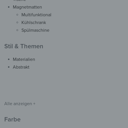
Magnetmatten
Metall
Multifunktional
Metall Magnettafel –
Kühlschrank
Metallische Flusslinien
Spülmaschine
ab
39,90
€
*
Stil & Themen
Materialien
Abstrakt
Alle anzeigen +
Farbe