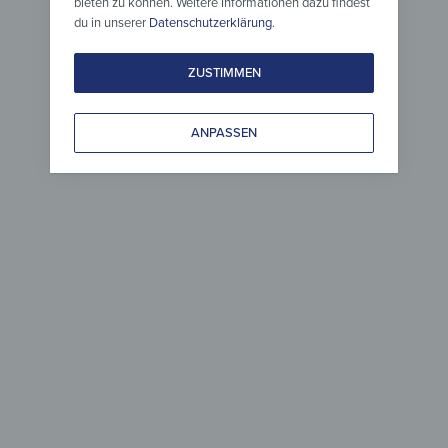
bieten zu können. Weitere Informationen dazu findest
Glas
Schneid
du in unserer
Datenschutzerklärung
.
er
Magnettafel – Metallische
Schneide
Flusslinien
Flusslini
ZUSTIMMEN
ab
37,90
€
ab
14,90
*
ANPASSEN
Leinwandoptik
Tische