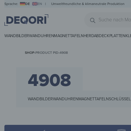
Sprache:
DE
EN
|
Umweltfreundliche & klimaneutrale Produktion
WANDBILDER
WANDUHREN
MAGNETTAFELN
HERDABDECKPLATTEN
KL
SHOP
›
PRODUCT PID
›
4908
4908
WANDBILDER
WANDUHREN
MAGNETTAFELN
SCHLÜSSEL