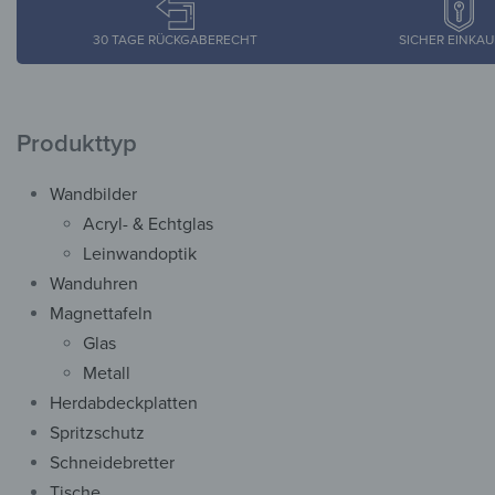
30 TAGE RÜCKGABERECHT
SICHER EINKA
Produkttyp
Wandbilder
Acryl- & Echtglas
Leinwandoptik
Wanduhren
Magnettafeln
Glas
Metall
Herdabdeckplatten
Spritzschutz
Schneidebretter
Tische