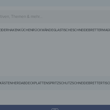
EIDERHAKEN
KÜCHENRÜCKWÄNDE
GLASTISCHE
SCHNEIDEBRETTER
MAG
KÄSTEN
HERDABDECKPLATTEN
SPRITZSCHUTZ
SCHNEIDEBRETTER
TIS