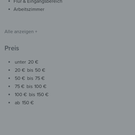
Wandbilder – Metallische
Flur & Eingangsbereich
Flusslinien
Arbeitszimmer
ab
109,90
€
*
Alle anzeigen +
Preis
unter
20 €
20 €
bis
50 €
50 €
bis
75 €
75 €
bis
100 €
100 €
bis
150 €
ab
150 €
Spritzschutz
Rückwand – Metallische
Flusslinien