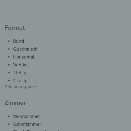
Spülmaschine
Magnetmatte Geschirrspül
– Metallische Flusslinien
ab
34,90
€
*
Format
Rund
Quadratisch
Horizontal
Vertikal
1-teilig
4-teilig
Alle anzeigen +
Zimmer
Wohnzimmer
Acryl- & Echtglas
Schlafzimmer