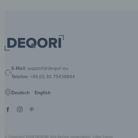
ab
37,90
€
*
E-Mail:
support@deqori.eu
Telefon:
+49 (0) 30 75438844
Deutsch
English
© Copyright 2026 DEQORI. Alle Rechte vorbehalten. *) Alle Preise