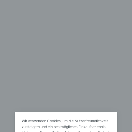
Kühlschrank
Wanduhr 
Flusslini
Magnetmatte Kühlschrank –
ab
42,90
Metallische Flusslinien
ab
79,90
€
*
Wir verwenden Cookies, um die Nutzerfreundlichkeit
zu steigern und ein bestmögliches Einkaufserlebnis