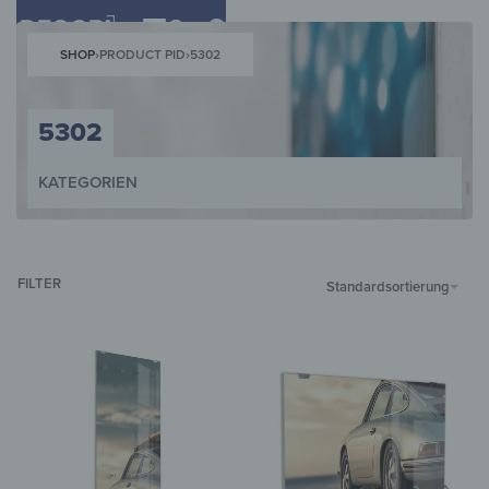
0
SHOP
›
PRODUCT PID
›
5302
5302
KATEGORIEN
WANDBILDER
WANDUHREN
MAGNETTAFELN
SCHLÜSSELKÄST
FILTER
Standardsortierung