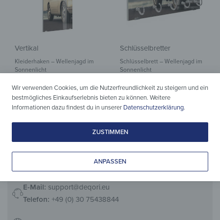
Vertikal
Schlüsselbretter
Kleiderhaken – Wellenjagd im
Schlüsselbrett – Wellenjagd im
Sonnenlicht
Sonnenlicht
139,90
€
44,90
€
*
*
Wir verwenden Cookies, um die Nutzerfreundlichkeit zu steigern und ein
bestmögliches Einkaufserlebnis bieten zu können. Weitere
Informationen dazu findest du in unserer
Datenschutzerklärung
.
ZUSTIMMEN
ANPASSEN
E-Mail:
support@deqori.eu
Telefon:
+49 (0) 30 75438844