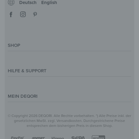
Deutsch
English
SHOP
Deko-Magazin
Motive & Themenwelt
HILFE & SUPPORT
Inspirationen
Sonderanfertigung
Kontakt
Größenübersicht
Hilfe & FAQ
MEIN DEQORI
Zahlung
Versand
Über Uns
© Copyright 2026 DEQORI. Alle Rechte vorbehalten. *) Alle Preise inkl. der
Vertrag widerrufen
Datenschutz
gesetzlichen MwSt. zzgl. Versandkosten. Durchgestrichene Preise
entsprechen dem bisherigen Preis in diesem Shop.
Widerrufsbelehrung
Impressum