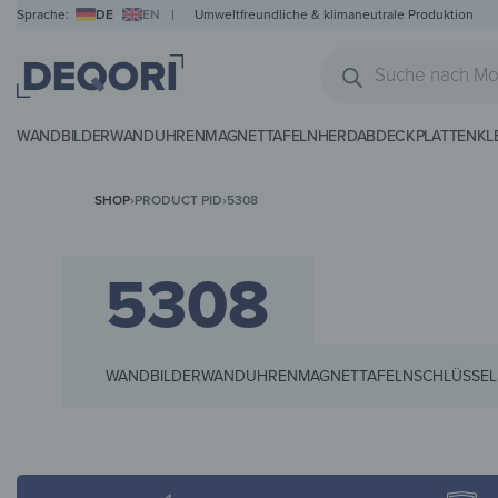
Sprache:
DE
EN
|
Umweltfreundliche & klimaneutrale Produktion
WANDBILDER
WANDUHREN
MAGNETTAFELN
HERDABDECKPLATTEN
KL
SHOP
›
PRODUCT PID
›
5308
5308
WANDBILDER
WANDUHREN
MAGNETTAFELN
SCHLÜSSEL