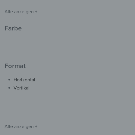
Alle anzeigen +
Vertikal
Kleiderhaken – Ornament
Farbe
der Natur
139,90
€
*
Format
Horizontal
Vertikal
Alle anzeigen +