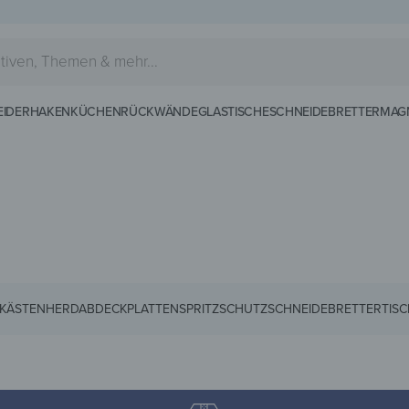
EIDERHAKEN
KÜCHENRÜCKWÄNDE
GLASTISCHE
SCHNEIDEBRETTER
MAG
KÄSTEN
HERDABDECKPLATTEN
SPRITZSCHUTZ
SCHNEIDEBRETTER
TIS