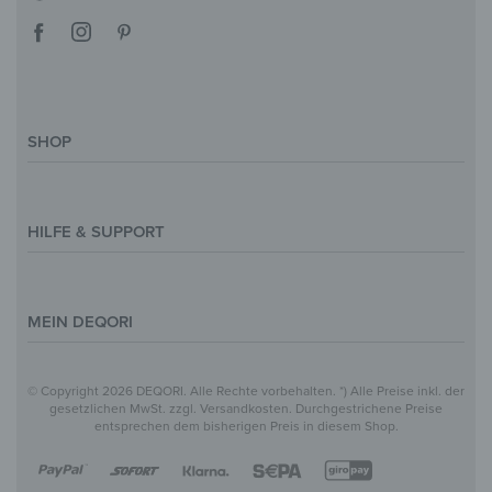
SHOP
Deko-Magazin
Motive & Themenwelt
HILFE & SUPPORT
Inspirationen
Sonderanfertigung
Kontakt
Größenübersicht
Hilfe & FAQ
MEIN DEQORI
Zahlung
Versand
Über Uns
© Copyright 2026 DEQORI. Alle Rechte vorbehalten. *) Alle Preise inkl. der
Vertrag widerrufen
Datenschutz
gesetzlichen MwSt. zzgl. Versandkosten. Durchgestrichene Preise
entsprechen dem bisherigen Preis in diesem Shop.
Widerrufsbelehrung
Impressum
AGB