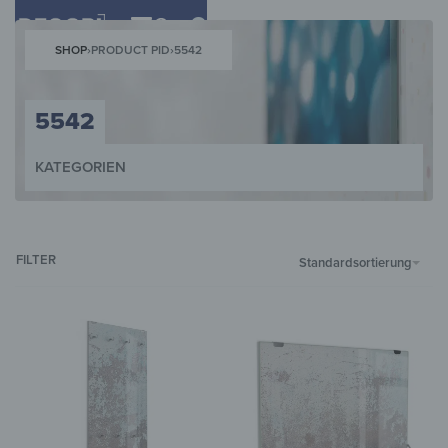
0
SHOP
›
PRODUCT PID
›
5542
5542
KATEGORIEN
WANDBILDER
WANDUHREN
MAGNETTAFELN
SCHLÜSSELKÄST
FILTER
Standardsortierung