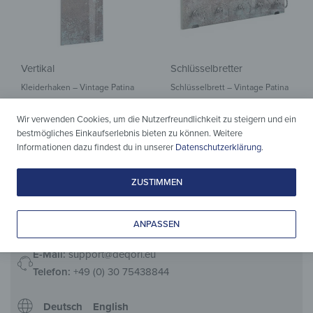
Vertikal
Schlüsselbretter
Kleiderhaken – Vintage Patina
Schlüsselbrett – Vintage Patina
139,90
€
44,90
€
*
*
Wir verwenden Cookies, um die Nutzerfreundlichkeit zu steigern und ein
bestmögliches Einkaufserlebnis bieten zu können. Weitere
Informationen dazu findest du in unserer
Datenschutzerklärung
.
ZUSTIMMEN
ANPASSEN
E-Mail:
support@deqori.eu
Telefon:
+49 (0) 30 75438844
Deutsch
English