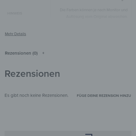
Die Farben können je nach Monitor und
HINWEIS
Auflösung vom Original abweichen.
Leinwandgewebe
MATERIALIEN
Kunst & Malerei
,
Menschen
STIL & THEMEN
Wohnzimmer
,
Schlafzimmer
,
Flur &
Rezensionen (0)
ZIMMER
Eingangsbereich
,
Arbeitszimmer
Rezensionen
Es gibt noch keine Rezensionen.
FÜGE DEINE REZENSION HINZU