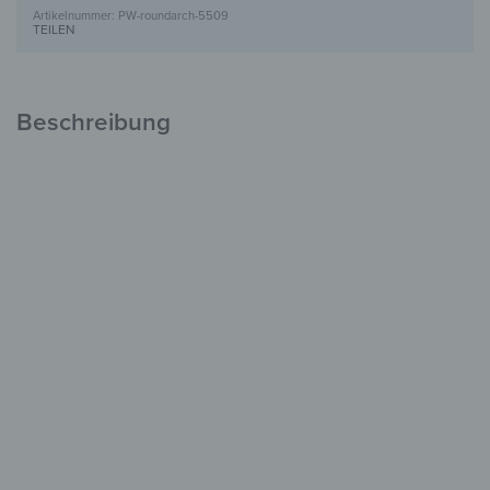
PW-roundarch-5509
TEILEN
Beschreibung
Rundbogen-Wandtapete mit
Leinwandstruktur
Kreative Wände
ohne Aufwand
Selbstklebende Tapete
Hochauflösender UV-Druck