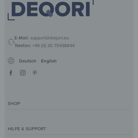
E-Mail:
support@deqori.eu
Telefon:
+49 (0) 30 75438844
Deutsch
English
SHOP
Deko-Magazin
Motive & Themenwelt
HILFE & SUPPORT
Inspirationen