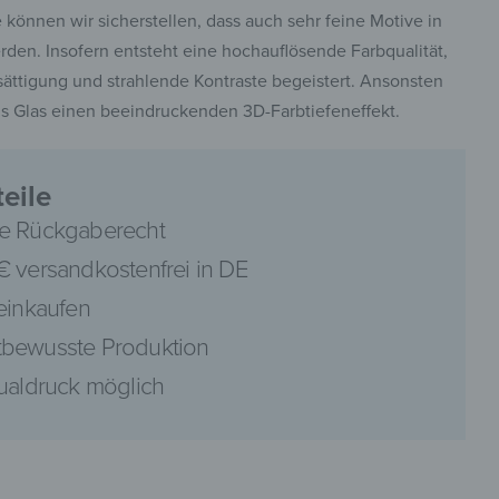
önnen wir sicherstellen, dass auch sehr feine Motive in
erden. Insofern entsteht eine hochauflösende Farbqualität,
sättigung und strahlende Kontraste begeistert. Ansonsten
us Glas einen beeindruckenden 3D-Farbtiefeneffekt.
pinterest
eile
e Rückgaberecht
€ versandkostenfrei in DE
facebook
 einkaufen
bewusste Produktion
dualdruck möglich