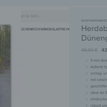
SHOP
›
HERDABDEC
Herdab
EIDERHAKEN
KÜCHENRÜCKWÄNDE
GLASTISCHE
SCHNEIDEBRETTER
MAG
Dünen
49,90
€
42
4 mm dick
äußerst h
schlag- u
mit rutsc
geschliff
ideal als
eindrucks
robust un