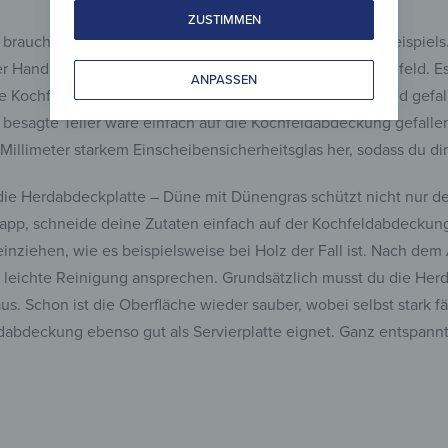
ZUSTIMMEN
 brauchst, beantworten wir dir das gerne mithilfe eines Beispiel
er Hand und landet mit der Kante direkt auf deinem Ceranfeld. Es 
ANPASSEN
e Kochfeld zerstört haben, nur, weil dir etwas aus der Hand gefa
esagte Teller wäre einfach auf die Kochfeldabdeckung gefallen u
r Millimeter starkem Einscheibensicherheitsglas her, sodass du
die Herdabdeckplatte – Düne mit Dünengras schützt nicht nur de
app, schneide deine Zutaten einfach auf der Kochfeldabdeckung. 
inziehen, wie es beispielsweise bei Holz der Fall ist. Nach dem
 leichte Reinigung ansprechen. Grundsätzlich musst du die Herd
aus. Schon ist die Oberfläche wieder sauber, wobei selbst stark 
erdabdeckung ebenso gut als Servierplatte eignet. Ganz entspann