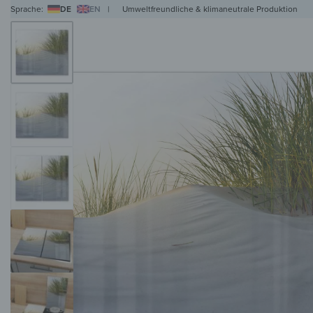
Sprache:
DE
EN
|
Umweltfreundliche & klimaneutrale Produktion
WANDBILDER
WANDUHREN
MAGNETTAFELN
HERDABDECKPLATTEN
KL