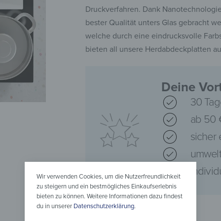
Druckverfahren. Dank Nanotechnologie k
bester Qualität unters Glas gebracht w
welche durch eine eindrucksvolle Farb
bieten all unsere Herdabdeckplatten a
Deine Vort
30 Tag
ab 50 
sicher
umwelt
Indivi
Wir verwenden Cookies, um die Nutzerfreundlichkeit
zu steigern und ein bestmögliches Einkaufserlebnis
bieten zu können. Weitere Informationen dazu findest
du in unserer
Datenschutzerklärung
.