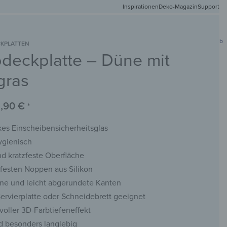
Inspirationen
Deko-Magazin
Versandkostenfr
Support
0
Mein Konto
Wunschliste
Warenkorb
KPLATTEN
deckplatte – Düne mit
DEIN
NETMATTEN
SCHLÜSSELBRETTER
KREIDETAFELN
WANDSPIEGEL
FOTO
gras
,90
€
*
es Einscheibensicherheitsglas
ygienisch
nd kratzfeste Oberfläche
hfesten Noppen aus Silikon
ene und leicht abgerundete Kanten
 Servierplatte oder Schneidebrett geeignet
voller 3D-Farbtiefeneffekt
d besonders langlebig