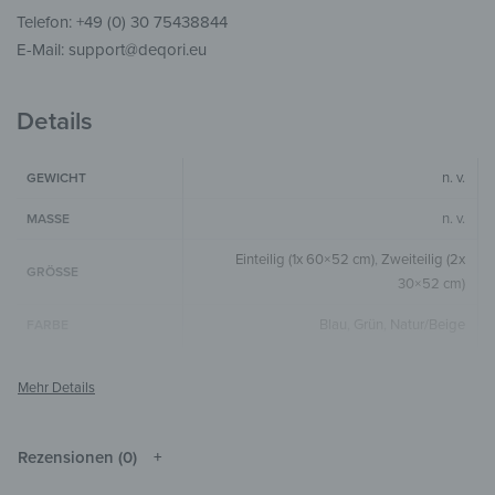
Telefon: +49 (0) 30 75438844
E-Mail: support@deqori.eu
Details
n. v.
GEWICHT
n. v.
MASSE
Einteilig (1x 60×52 cm)
,
Zweiteilig (2x
GRÖSSE
30×52 cm)
Blau
,
Grün
,
Natur/Beige
FARBE
Horizontal
,
1-teilig
FORMAT & FORM
4 mm
GLASSTÄRKE
Die Farben können je nach Monitor und
Rezensionen (0)
HINWEIS
Auflösung vom Original abweichen.