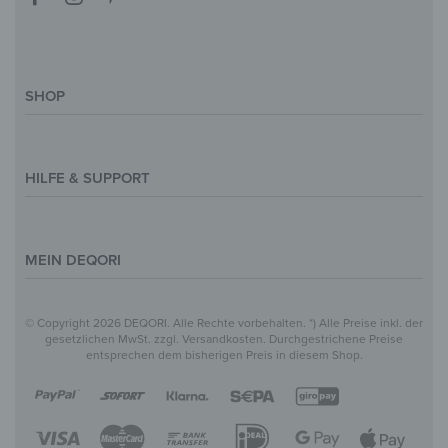
SHOP
Deko-Magazin
Motive & Themenwelt
HILFE & SUPPORT
Inspirationen
Sonderanfertigung
Kontakt
Größenübersicht
Hilfe & FAQ
MEIN DEQORI
Zahlung
Versand
Über Uns
© Copyright 2026 DEQORI. Alle Rechte vorbehalten. *) Alle Preise inkl. der
Vertrag widerrufen
Datenschutz
gesetzlichen MwSt. zzgl. Versandkosten. Durchgestrichene Preise
entsprechen dem bisherigen Preis in diesem Shop.
Widerrufsbelehrung
Impressum
AGB