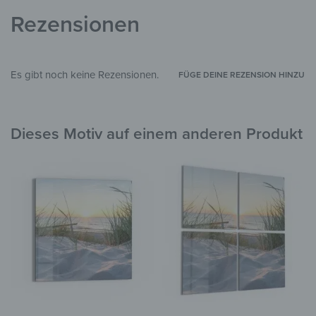
Glas, Silikon
MATERIALIEN
Rezensionen
Blumen & Pflanzen
,
Strand & Meer
,
STIL & THEMEN
Landschaft & Natur
Es gibt noch keine Rezensionen.
FÜGE DEINE REZENSION HINZU
Wohnzimmer
,
Schlafzimmer
,
Küche &
Esszimmer
,
Badezimmer
,
Flur &
ZIMMER
Eingangsbereich
,
Arbeitszimmer
,
Garten &
Außenbereich
Dieses Motiv auf einem anderen Produkt