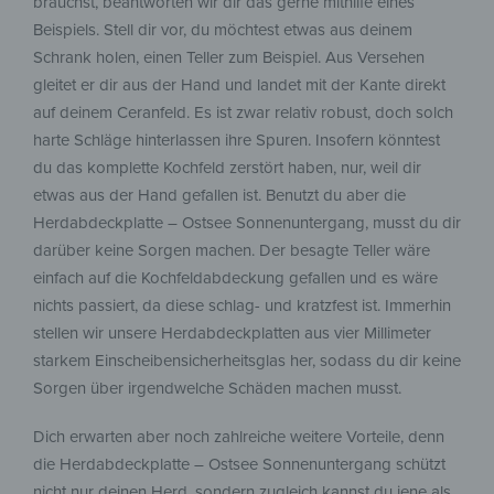
brauchst, beantworten wir dir das gerne mithilfe eines
Beispiels. Stell dir vor, du möchtest etwas aus deinem
Schrank holen, einen Teller zum Beispiel. Aus Versehen
gleitet er dir aus der Hand und landet mit der Kante direkt
auf deinem Ceranfeld. Es ist zwar relativ robust, doch solch
harte Schläge hinterlassen ihre Spuren. Insofern könntest
du das komplette Kochfeld zerstört haben, nur, weil dir
etwas aus der Hand gefallen ist. Benutzt du aber die
Herdabdeckplatte – Ostsee Sonnenuntergang, musst du dir
darüber keine Sorgen machen. Der besagte Teller wäre
einfach auf die Kochfeldabdeckung gefallen und es wäre
nichts passiert, da diese schlag- und kratzfest ist. Immerhin
stellen wir unsere Herdabdeckplatten aus vier Millimeter
starkem Einscheibensicherheitsglas her, sodass du dir keine
Sorgen über irgendwelche Schäden machen musst.
Dich erwarten aber noch zahlreiche weitere Vorteile, denn
die Herdabdeckplatte – Ostsee Sonnenuntergang schützt
nicht nur deinen Herd, sondern zugleich kannst du jene als