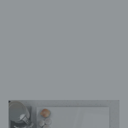
Herdabdeckplatten aus Glas
Schutz & Stil
für den Herd
aus Sicherheitsglas
rutschfeste Noppen
als Schneidebrett
verwendbar