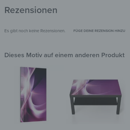
Glas, Silikon
MATERIALIEN
Rezensionen
Abstrakt
STIL & THEMEN
Wohnzimmer
,
Schlafzimmer
,
Flur &
ZIMMER
Es gibt noch keine Rezensionen.
FÜGE DEINE REZENSION HINZU
Eingangsbereich
,
Arbeitszimmer
Dieses Motiv auf einem anderen Produkt