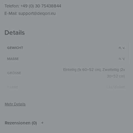
Telefon: +49 (0) 30 75438844
E-Mail: support@deqori.eu
Details
n. v.
GEWICHT
n. v.
MASSE
Einteilig (1x 60×52 cm)
,
Zweiteilig (2x
GRÖSSE
30×52 cm)
Lila/Violett
FARBE
Horizontal
,
1-teilig
FORMAT & FORM
4 mm
GLASSTÄRKE
Die Farben können je nach Monitor und
Rezensionen (0)
HINWEIS
Auflösung vom Original abweichen.