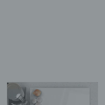
Herdabdeckplatten aus Glas
Schutz & Stil
für den Herd
aus Sicherheitsglas
rutschfeste Noppen
als Schneidebrett
verwendbar