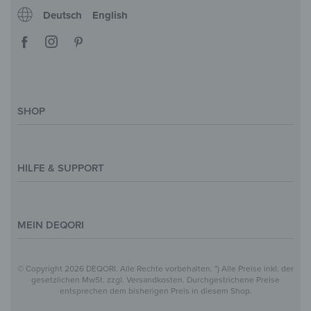
Deutsch
English
SHOP
Deko-Magazin
Motive & Themenwelt
HILFE & SUPPORT
Inspirationen
Sonderanfertigung
Kontakt
Größenübersicht
Hilfe & FAQ
MEIN DEQORI
Zahlung
Versand
Über Uns
© Copyright 2026 DEQORI. Alle Rechte vorbehalten. *) Alle Preise inkl. der
Vertrag widerrufen
Datenschutz
gesetzlichen MwSt. zzgl. Versandkosten. Durchgestrichene Preise
entsprechen dem bisherigen Preis in diesem Shop.
Widerrufsbelehrung