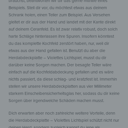
brauchst, beantworten wir dir das gerne mithilfe eines
Beispiels. Stell dir vor, du möchtest etwas aus deinem
Schrank holen, einen Teller zum Beispiel. Aus Versehen
gleitet er dir aus der Hand und landet mit der Kante direkt
auf deinem Ceranfeld. Es ist zwar relativ robust, doch solch
harte Schläge hinterlassen ihre Spuren. Insofern könntest
du das komplette Kochfeld zerstört haben, nur, weil dir
etwas aus der Hand gefallen ist. Benutzt du aber die
Herdabdeckplatte – Violettes Lichtspiel, musst du dir
darüber keine Sorgen machen. Der besagte Teller wäre
einfach auf die Kochfeldabdeckung gefallen und es wäre
nichts passiert, da diese schlag- und kratzfest ist. Immerhin
stellen wir unsere Herdabdeckplatten aus vier Millimeter
starkem Einscheibensicherheitsglas her, sodass du dir keine
Sorgen über irgendwelche Schäden machen musst.
Dich erwarten aber noch zahlreiche weitere Vorteile, denn
die Herdabdeckplatte – Violettes Lichtspiel schützt nicht nur
deinen Herd, sondern zugleich kannst du jene als