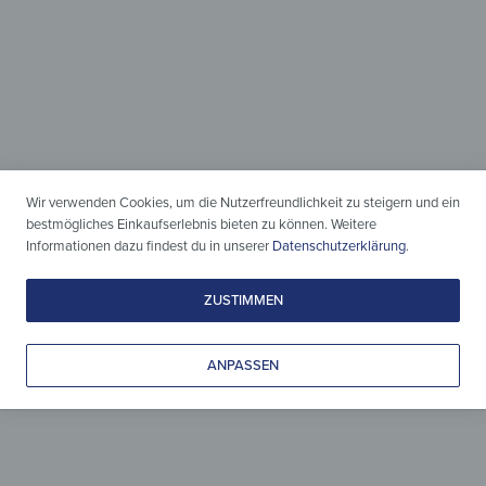
Einteilig &
Zweiteilig
Wir verwenden Cookies, um die Nutzerfreundlichkeit zu steigern und ein
bestmögliches Einkaufserlebnis bieten zu können. Weitere
Informationen dazu findest du in unserer
Datenschutzerklärung
.
Moderner Schutz
für den Herd
ZUSTIMMEN
ANPASSEN