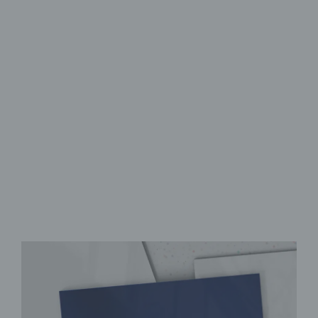
Magnettafel aus Metall
Stil & Ordnung
auf Metall
für alle Magnete geeignet
stabil & leicht
robust & langlebig