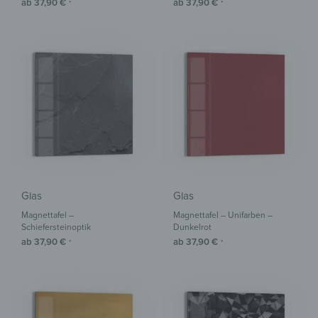
ab
37,90
€
ab
37,90
€
*
*
Glas
Glas
Magnettafel –
Magnettafel – Unifarben –
Schiefersteinoptik
Dunkelrot
ab
37,90
€
ab
37,90
€
*
*