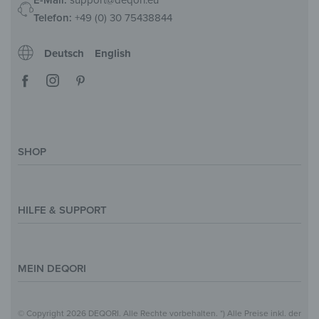
Telefon:
+49 (0) 30 75438844
Deutsch
English
SHOP
Deko-Magazin
Motive & Themenwelt
HILFE & SUPPORT
Inspirationen
Sonderanfertigung
Kontakt
Größenübersicht
Hilfe & FAQ
MEIN DEQORI
Zahlung
Versand
Über Uns
© Copyright 2026 DEQORI. Alle Rechte vorbehalten. *) Alle Preise inkl. der
Vertrag widerrufen