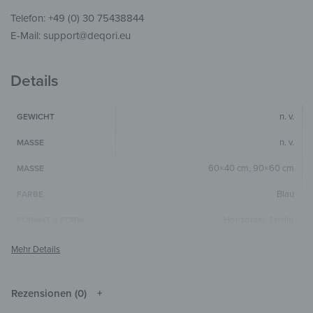
Telefon: +49 (0) 30 75438844
E-Mail: support@deqori.eu
Details
n. v.
GEWICHT
n. v.
MASSE
60×40 cm, 90×60 cm
MASSE
Blau
FARBE
Horizontal
,
1-teilig
FORMAT & FORM
Die Farben können je nach Monitor und
HINWEIS
Auflösung vom Original abweichen.
Metallblech
MATERIALIEN
Rezensionen (0)