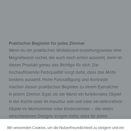
Praktischer Begleiter für jedes Zimmer
Wenn du ein praktisches Whiteboard beziehungsweise eine
Magnetwand suchst, die auch noch schön aussieht, dann ist
dieses Produkt genau das Richtige für dich. Die
hochauflösende Farbqualität sorgt dafür, dass das Motiv
bestens aussieht. Hohe Farbsättigung und Kontraste
machen diesen praktischen Begleiter zu einem Eyecatcher
in jedem Zimmer. Egal, ob die Wand ein funktionales Objekt
in der Küche oder im Hausflur sein soll oder ein dekoratives
Objekt im Wohnzimmer oder Kinderzimmer – die vielen
verschiedenen Designs sorgen dafür, dass für jeden
Geschmack und jedes Zimmer etwas dabei ist. Da unsere
Wir verwenden Cookies, um die Nutzerfreundlichkeit zu steigern und ein
Produkte auch klimaneutral mit 100% Ökostrom produziert