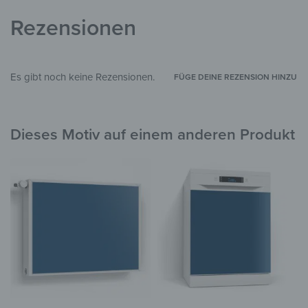
Einfarbig
STIL & THEMEN
Rezensionen
Wohnzimmer
,
Schlafzimmer
,
Kinderzimmer
,
Küche & Esszimmer
,
Badezimmer
,
Flur &
ZIMMER
Eingangsbereich
,
Arbeitszimmer
,
Garten &
Außenbereich
Es gibt noch keine Rezensionen.
FÜGE DEINE REZENSION HINZU
100-57-12-66
PID
Dieses Motiv auf einem anderen Produkt