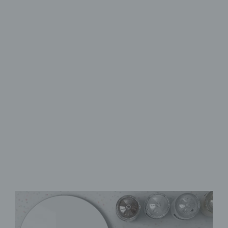
Schneidebrett & Frühstücksbrett
Stil & Hygiene
in der Küche
aus Sicherheitsglas
rutschfeste Noppen
zahlreiche Motive