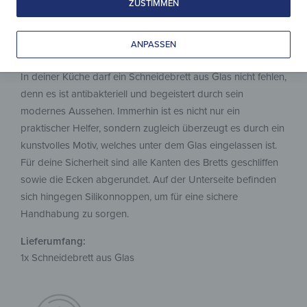
ZUSTIMMEN
ANPASSEN
Entscheide dich jetzt für dein Modell!
In deiner Küche darf ein Schneidebrett aus Glas nicht fehlen,
denn es ist antibakteriell und begeistert durch sein
modernes Aussehen. Immerhin ist es nicht nur ein
praktischer Helfer, sondern zugleich überzeugt es durch ein
kunstvolles Motiv, welches unter dem Glas eingelassen ist.
Für deine Sicherheit sind alle Kanten des Bretts geschliffen
sowie die Ecken abgerundet. Auf der Unterseite befinden
sich hingegen Silikonnoppen, um für eine sichere
Handhabung zu sorgen.
Lieferumfang:
1x Schneidebrett aus Glas