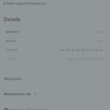
E-Mail: support@deqori.eu
Details
n. v.
GEWICHT
n. v.
MASSE
30×20 cm
,
40×30 cm
,
Ø 30 cm
GRÖSSE
Schwarz
,
Blau
,
Lila/Violett
FARBE
Rund
FORMAT & FORM
4 mm
GLASSTÄRKE
Die Farben können je nach Monitor und
HINWEIS
Auflösung vom Original abweichen.
Rezensionen (0)
Glas, Silikon
MATERIALIEN