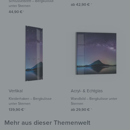
Schlüsselbrett – Bergkulisse
ab
42,90
€
*
unter Sternen
44,90
€
*
Vertikal
Acryl- & Echtglas
Kleiderhaken – Bergkulisse
Wandbild – Bergkulisse unter
unter Sternen
Sternen
139,90
€
ab
29,90
€
*
*
Mehr aus dieser Themenwelt