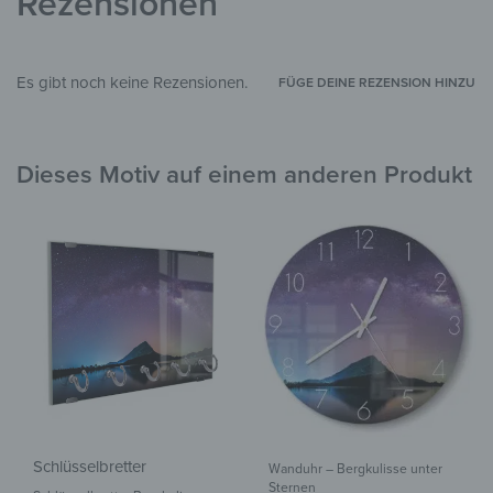
Rezensionen
Landschaft & Natur
,
Berge
,
Universum &
STIL & THEMEN
Kosmos
Schlafzimmer
,
Flur & Eingangsbereich
,
ZIMMER
Es gibt noch keine Rezensionen.
FÜGE DEINE REZENSION HINZU
Garten & Außenbereich
Dieses Motiv auf einem anderen Produkt
Schlüsselbretter
Wanduhr – Bergkulisse unter
Sternen