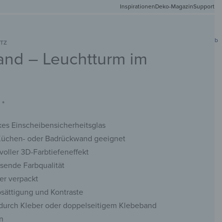
Inspirationen
Deko-Magazin
Versandkostenfr
Support
0
Mein Konto
Wunschliste
Warenkorb
TZ
nd – Leuchtturm im
DEIN
NETMATTEN
SCHLÜSSELBRETTER
KREIDETAFELN
WANDSPIEGEL
FOTO
*
es Einscheibensicherheitsglas
 Küchen- oder Badrückwand geeignet
voller 3D-Farbtiefeneffekt
sende Farbqualität
er verpackt
sättigung und Kontraste
durch Kleber oder doppelseitigem Klebeband
n