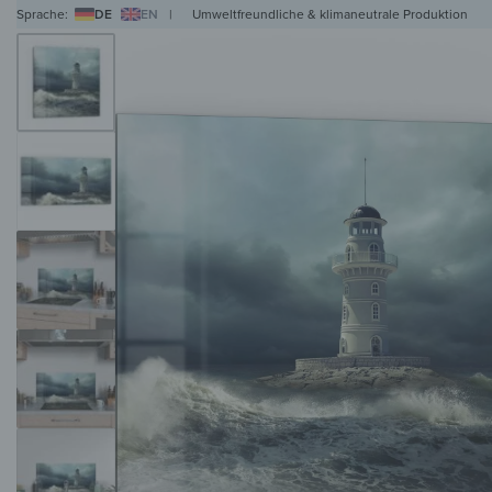
Sprache:
DE
EN
|
Umweltfreundliche & klimaneutrale Produktion
WANDBILDER
WANDUHREN
MAGNETTAFELN
HERDABDECKPLATTEN
KL