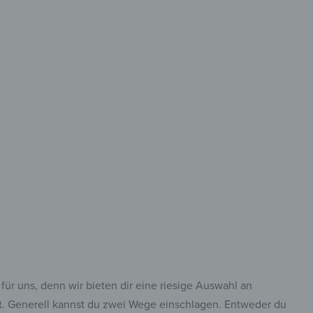
rmat
che bis ins Bad –
, der passt!
ür uns, denn wir bieten dir eine riesige Auswahl an
t. Generell kannst du zwei Wege einschlagen. Entweder du