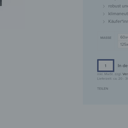
robust un
klimaneut
Käufer*in
60x
MASSE
125
In d
inkl. MwSt.
zzgl.
Ver
Lieferzeit:
ca. 20 - 
TEILEN