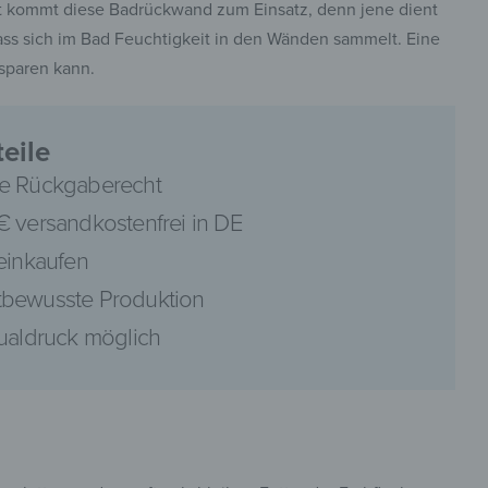
tzt kommt diese Badrückwand zum Einsatz, denn jene dient
dass sich im Bad Feuchtigkeit in den Wänden sammelt. Eine
 sparen kann.
pinterest
eile
e Rückgaberecht
€ versandkostenfrei in DE
 einkaufen
facebook
bewusste Produktion
dualdruck möglich