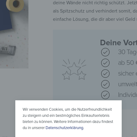
deine Wände nicht richtig schützt. Je
als Spitzschutz und verhindert somit, 
einfache Lösung, die dir aber viel Geld
Deine Vort
30 Tag
ab 50 
sicher
umwelt
Indivi
Wir verwenden Cookies, um die Nutzerfreundlichkeit
zu steigern und ein bestmögliches Einkaufserlebnis
bieten zu können. Weitere Informationen dazu findest
du in unserer
Datenschutzerklärung
.