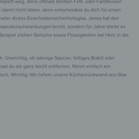
plett weg, denn oftmals bleiben Fett- oder Farbflecken
 damit nicht leben, denn entscheidest du dich für einen
imeter dickes Einscheibensicherheitsglas. Jenes hat den
Temperaturschwankungen bricht, sondern für Jahre bleibt es
 Beispiel ziehen Gerüche sowie Flüssigkeiten bei Holz in die
. Unwichtig, ob sahnige Saucen, fettiges Bratöl oder
st du sie ganz leicht entfernen. Nimm einfach ein
isch. Wichtig: Wir liefern unsere Küchenrückwand aus Glas
eitig im
insta.