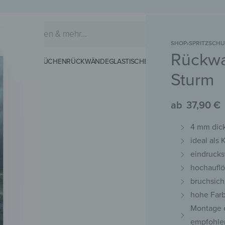
SHOP
›
SPRITZSCHU
Rückwa
EIDERHAKEN
KÜCHENRÜCKWÄNDE
GLASTISCHE
SCHNEIDEBRETTER
MAG
Sturm
ab
37,90
€
4 mm dick
ideal als
eindrucks
hochauflö
bruchsich
hohe Farb
Montage 
empfohle