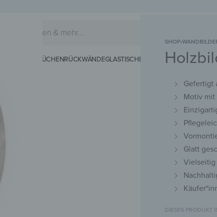
SHOP
›
WANDBILDE
Holzbil
EIDERHAKEN
KÜCHENRÜCKWÄNDE
GLASTISCHE
SCHNEIDEBRETTER
MAG
Gefertigt
Motiv mi
Einzigart
Pflegelei
Vormontie
Glatt ges
Vielseiti
Nachhalti
Käufer*in
DIESES PRODUKT 