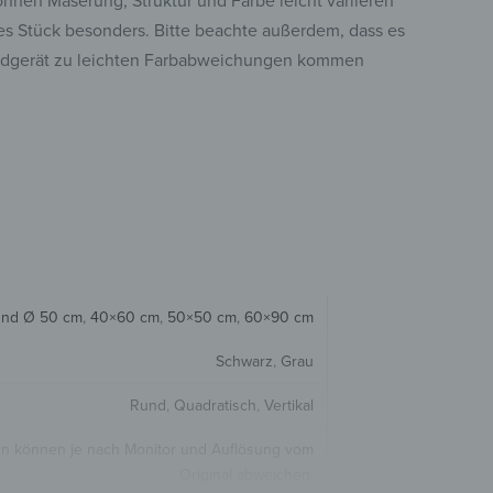
können Maserung, Struktur und Farbe leicht variieren
s Stück besonders. Bitte beachte außerdem, dass es
ndgerät zu leichten Farbabweichungen kommen
nd Ø 50 cm
,
40×60 cm
,
50×50 cm
,
60×90 cm
Schwarz
,
Grau
Rund
,
Quadratisch
,
Vertikal
en können je nach Monitor und Auflösung vom
Original abweichen.