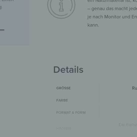
ein Naturmaterial ist, 
d
– genau das macht jede
je nach Monitor und E
kann.
Details
Ru
GRÖSSE
FARBE
FORMAT & FORM
Die Farb
HINWEIS