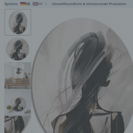
Sprache:
DE
EN
|
Umweltfreundliche & klimaneutrale Produktion
WANDBILDER
WANDUHREN
MAGNETTAFELN
HERDABDECKPLATTEN
KL