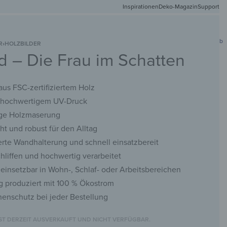
Inspirationen
Deko-Magazin
Versandkostenfr
Support
0
Mein Konto
Wunschliste
Warenkorb
R
›
HOLZBILDER
d – Die Frau im Schatten
DEIN
NETMATTEN
SCHLÜSSELBRETTER
KREIDETAFELN
WANDSPIEGEL
FOTO
 aus FSC-zertifiziertem Holz
t hochwertigem UV-Druck
ige Holzmaserung
cht und robust für den Alltag
rte Wandhalterung und schnell einsatzbereit
chliffen und hochwertig verarbeitet
g einsetzbar in Wohn-, Schlaf- oder Arbeitsbereichen
g produziert mit 100 % Ökostrom
nenschutz bei jeder Bestellung
IST DERZEIT AUSVERKAUFT UND NICHT VERFÜGBAR.