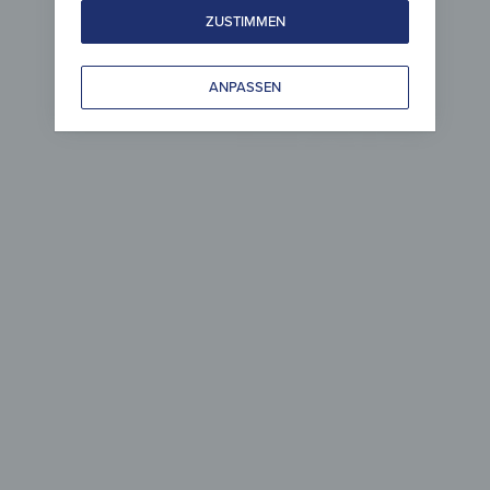
ZUSTIMMEN
ANPASSEN
Holz 
zeitlo
Leicht gepfleg
& zei