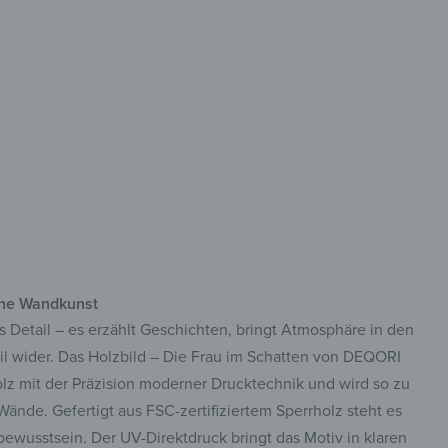
-zertifiziertes Holz
llanter UV-Direktdruck
ort Montagefertig
erne Wandkunst
ves Detail – es erzählt Geschichten, bringt Atmosphäre in den
il wider. Das Holzbild – Die Frau im Schatten von DEQORI
olz mit der Präzision moderner Drucktechnik und wird so zu
ände. Gefertigt aus FSC-zertifiziertem Sperrholz steht es
bewusstsein. Der UV-Direktdruck bringt das Motiv in klaren