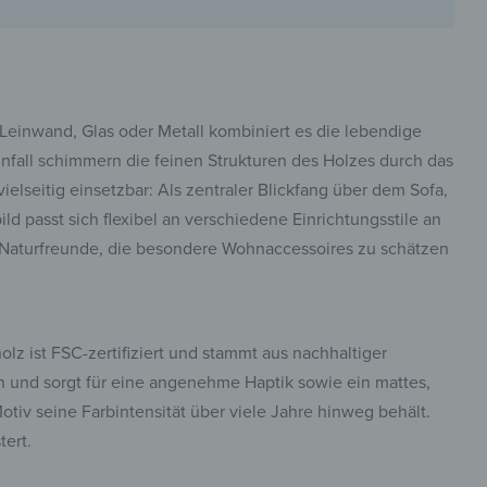
 Leinwand, Glas oder Metall kombiniert es die lebendige
pinterest
infall schimmern die feinen Strukturen des Holzes durch das
ielseitig einsetzbar: Als zentraler Blickfang über dem Sofa,
ld passt sich flexibel an verschiedene Einrichtungsstile an
er Naturfreunde, die besondere Wohnaccessoires zu schätzen
facebook
lz ist FSC-zertifiziert und stammt aus nachhaltiger
en und sorgt für eine angenehme Haptik sowie ein mattes,
otiv seine Farbintensität über viele Jahre hinweg behält.
tert.