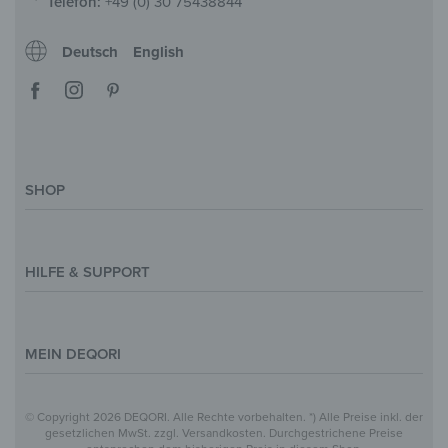
Telefon:
+49 (0) 30 75438844
Deutsch
English
SHOP
Deko-Magazin
Motive & Themenwelt
HILFE & SUPPORT
Inspirationen
Sonderanfertigung
Kontakt
Größenübersicht
Hilfe & FAQ
MEIN DEQORI
Zahlung
Versand
Über Uns
© Copyright 2026 DEQORI. Alle Rechte vorbehalten. *) Alle Preise inkl. der
Vertrag widerrufen
Datenschutz
gesetzlichen MwSt. zzgl. Versandkosten. Durchgestrichene Preise