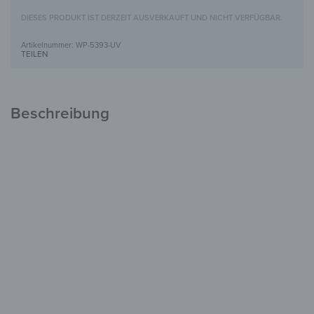
DIESES PRODUKT IST DERZEIT AUSVERKAUFT UND NICHT VERFÜGBAR.
WP-5393-UV
TEILEN
Beschreibung
Holzbild mit UV-Motivdruck
Einzigartig &
voller Charakter
FSC-zertifiziertes Holz