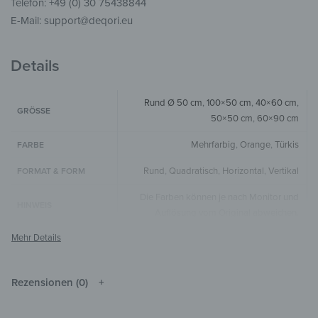
Telefon: +49 (0) 30 75438844
E-Mail: support@deqori.eu
Details
Rund Ø 50 cm
,
100×50 cm
,
40×60 cm
,
GRÖSSE
50×50 cm
,
60×90 cm
Mehrfarbig
,
Orange
,
Türkis
FARBE
Rund
,
Quadratisch
,
Horizontal
,
Vertikal
FORMAT & FORM
Die Farben können je nach Monitor und
HINWEIS
Auflösung vom Original abweichen.
Holz
MATERIALIEN
Tiere
,
Pop Art
STIL & THEMEN
Rezensionen (0)
Wohnzimmer
,
Badezimmer
,
Arbeitszimmer
ZIMMER