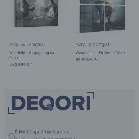
Acryl- & Echtglas
Acryl- & Echtglas
Wandbild – Begegnung im
Wandbilder – Elefant im Wald
Fluss
ab
109,90
€
*
ab
29,90
€
*
E-Mail:
support@deqori.eu