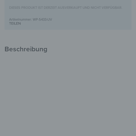
DIESES PRODUKT IST DERZEIT AUSVERKAUFT UND NICHT VERFÜGBAR.
WP-5433-UV
TEILEN
Beschreibung
Holzbild mit UV-Motivdruck
Einzigartig &
voller Charakter
FSC-zertifiziertes Holz