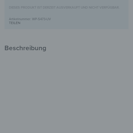
DIESES PRODUKT IST DERZEIT AUSVERKAUFT UND NICHT VERFÜGBAR.
WP-5473-UV
TEILEN
Beschreibung
Holzbild mit UV-Motivdruck
Einzigartig &
voller Charakter
FSC-zertifiziertes Holz