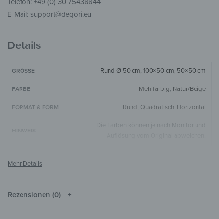
Telefon: +49 (0) 30 75438844
E-Mail: support@deqori.eu
Details
Rund Ø 50 cm
,
100×50 cm
,
50×50 cm
GRÖSSE
Mehrfarbig
,
Natur/Beige
FARBE
Rund
,
Quadratisch
,
Horizontal
FORMAT & FORM
Die Farben können je nach Monitor und
HINWEIS
Auflösung vom Original abweichen.
Holz
MATERIALIEN
Tiere
,
Kinderparadies
,
Illustrationen
STIL & THEMEN
Wohnzimmer
,
Schlafzimmer
,
Kinderzimmer
,
Rezensionen (0)
ZIMMER
Flur & Eingangsbereich