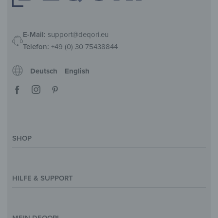
E-Mail:
support@deqori.eu
Telefon:
+49 (0) 30 75438844
Deutsch
English
SHOP
Deko-Magazin
Motive & Themenwelt
HILFE & SUPPORT
Inspirationen
Sonderanfertigung
Kontakt
Größenübersicht
Hilfe & FAQ