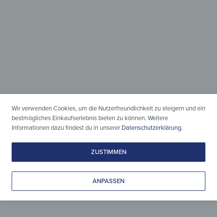
Holz & Design
zeitlos vereint
Wir verwenden Cookies, um die Nutzerfreundlichkeit zu steigern und ein
Leicht gepflegt, liebevoll gestaltet
bestmögliches Einkaufserlebnis bieten zu können. Weitere
Informationen dazu findest du in unserer
Datenschutzerklärung
.
& zeitlos schön.
ZUSTIMMEN
ANPASSEN