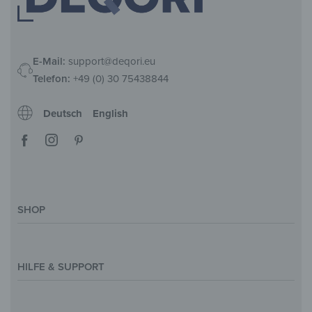
E-Mail:
support@deqori.eu
Telefon:
+49 (0) 30 75438844
Deutsch
English
SHOP
Deko-Magazin
Motive & Themenwelt
HILFE & SUPPORT
Inspirationen
Sonderanfertigung
Kontakt