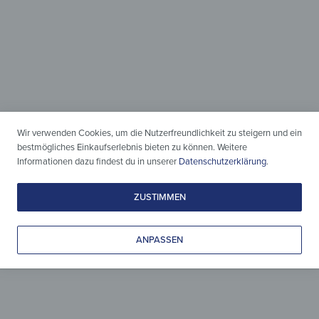
Holz & Design
Wir verwenden Cookies, um die Nutzerfreundlichkeit zu steigern und ein
zeitlos vereint
bestmögliches Einkaufserlebnis bieten zu können. Weitere
Informationen dazu findest du in unserer
Datenschutzerklärung
.
Leicht gepflegt, liebevoll gestaltet
& zeitlos schön.
ZUSTIMMEN
ANPASSEN