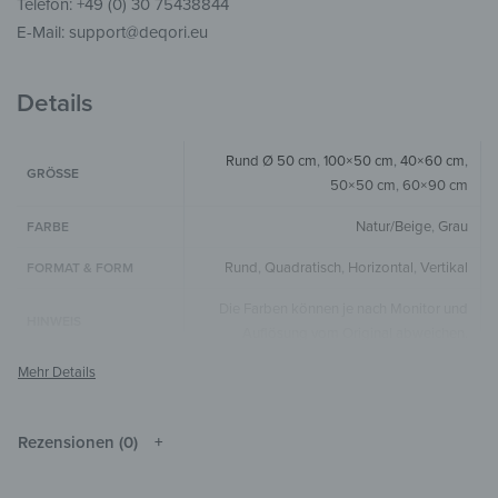
Telefon: +49 (0) 30 75438844
E-Mail: support@deqori.eu
Details
Rund Ø 50 cm
,
100×50 cm
,
40×60 cm
,
GRÖSSE
50×50 cm
,
60×90 cm
Natur/Beige
,
Grau
FARBE
Rund
,
Quadratisch
,
Horizontal
,
Vertikal
FORMAT & FORM
Die Farben können je nach Monitor und
HINWEIS
Auflösung vom Original abweichen.
Holz
MATERIALIEN
Strand & Meer
,
Landschaft & Natur
,
STIL & THEMEN
Wellness & Spa
Rezensionen (0)
Wohnzimmer
,
Schlafzimmer
,
Flur &
ZIMMER