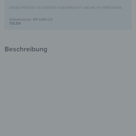
DIESES PRODUKT IST DERZEIT AUSVERKAUFT UND NICHT VERFÜGBAR.
WP-5495-UV
TEILEN
Beschreibung
Holzbild mit UV-Motivdruck
Einzigartig &
voller Charakter
FSC-zertifiziertes Holz