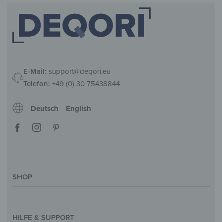
E-Mail:
support@deqori.eu
Telefon:
+49 (0) 30 75438844
Deutsch
English
SHOP
Deko-Magazin
Motive & Themenwelt
HILFE & SUPPORT