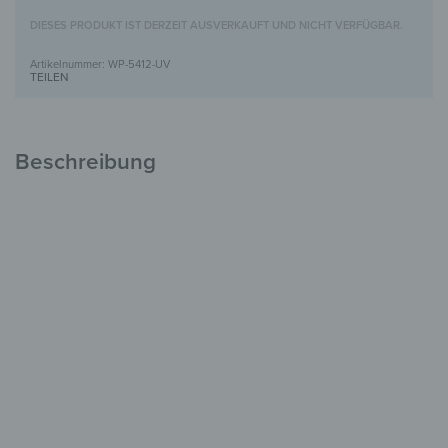
DIESES PRODUKT IST DERZEIT AUSVERKAUFT UND NICHT VERFÜGBAR.
WP-5412-UV
TEILEN
Beschreibung
Holzbild mit UV-Motivdruck
Einzigartig &
voller Charakter
FSC-zertifiziertes Holz