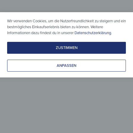
Wir verwenden Cookies, um die Nutzerfreundlichkeit zu steigern und ein
bestmögliches Einkaufserlebnis bieten zu können. Weitere
Informationen dazu findest du in unserer
Datenschutzerklärung
.
Holz & Design
ZUSTIMMEN
zeitlos vereint
ANPASSEN
Leicht gepflegt, liebevoll gestaltet
& zeitlos schön.