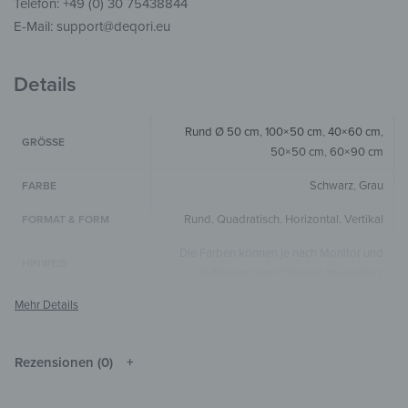
Telefon: +49 (0) 30 75438844
E-Mail: support@deqori.eu
Details
Rund Ø 50 cm
,
100×50 cm
,
40×60 cm
,
GRÖSSE
50×50 cm
,
60×90 cm
Schwarz
,
Grau
FARBE
Rund
,
Quadratisch
,
Horizontal
,
Vertikal
FORMAT & FORM
Die Farben können je nach Monitor und
HINWEIS
Auflösung vom Original abweichen.
Holz
MATERIALIEN
Landschaft & Natur
,
Wälder & Bäume
STIL & THEMEN
Rezensionen (0)
Wohnzimmer
,
Schlafzimmer
,
Flur &
ZIMMER
Eingangsbereich
,
Arbeitszimmer