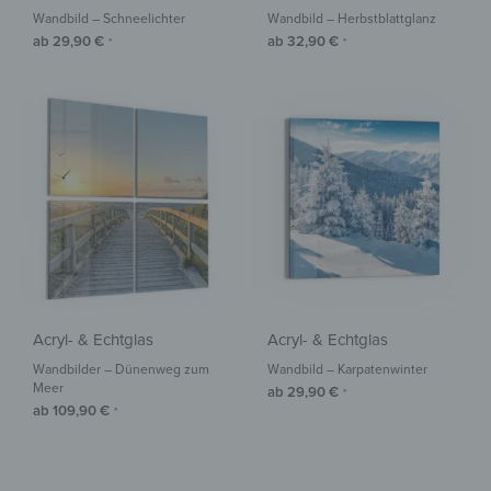
Wandbild – Schneelichter
Wandbild – Herbstblattglanz
ab
29,90
€
ab
32,90
€
*
*
Acryl- & Echtglas
Acryl- & Echtglas
Wandbilder – Dünenweg zum
Wandbild – Karpatenwinter
Meer
ab
29,90
€
*
ab
109,90
€
*