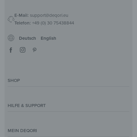
E-Mail:
support@deqori.eu
Telefon:
+49 (0) 30 75438844
Deutsch
English
SHOP
Deko-Magazin
Motive & Themenwelt
HILFE & SUPPORT
Inspirationen
Sonderanfertigung
Kontakt
Größenübersicht
Hilfe & FAQ
MEIN DEQORI
Zahlung