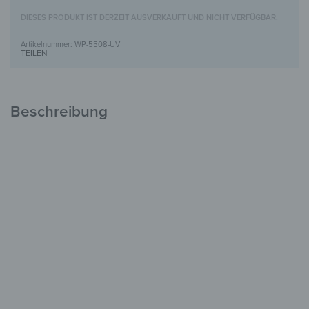
DIESES PRODUKT IST DERZEIT AUSVERKAUFT UND NICHT VERFÜGBAR.
WP-5508-UV
TEILEN
Beschreibung
Holzbild mit UV-Motivdruck
Einzigartig &
voller Charakter
FSC-zertifiziertes Holz