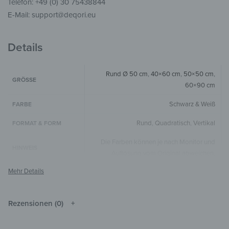
Telefon: +49 (0) 30 75438844
E-Mail: support@deqori.eu
Details
Rund Ø 50 cm
,
40×60 cm
,
50×50 cm
,
GRÖSSE
60×90 cm
Schwarz & Weiß
FARBE
Rund
,
Quadratisch
,
Vertikal
FORMAT & FORM
Die Farben können je nach Monitor und
HINWEIS
Auflösung vom Original abweichen.
Holz
MATERIALIEN
Kunst & Malerei
,
Menschen
STIL & THEMEN
Rezensionen (0)
Wohnzimmer
,
Schlafzimmer
,
Flur &
ZIMMER
Eingangsbereich
,
Arbeitszimmer