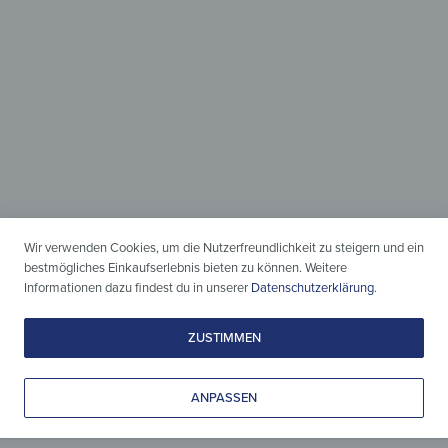
Holz & Design
zeitlos vereint
Leicht gepflegt, liebevoll gestaltet
Wir verwenden Cookies, um die Nutzerfreundlichkeit zu steigern und ein
& zeitlos schön.
bestmögliches Einkaufserlebnis bieten zu können. Weitere
Informationen dazu findest du in unserer
Datenschutzerklärung
.
ZUSTIMMEN
ANPASSEN