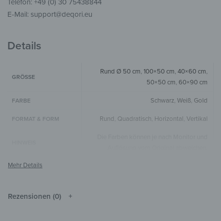
Telefon: +49 (0) 30 75438844
E-Mail: support@deqori.eu
Details
Rund Ø 50 cm
,
100×50 cm
,
40×60 cm
,
GRÖSSE
50×50 cm
,
60×90 cm
Schwarz
,
Weiß
,
Gold
FARBE
Rund
,
Quadratisch
,
Horizontal
,
Vertikal
FORMAT & FORM
Die Farben können je nach Monitor und
HINWEIS
Auflösung vom Original abweichen.
Holz
MATERIALIEN
Abstrakt
,
Kunst & Malerei
,
Aquarell
STIL & THEMEN
Rezensionen (0)
Wohnzimmer
,
Schlafzimmer
,
Flur &
ZIMMER
Eingangsbereich
,
Arbeitszimmer