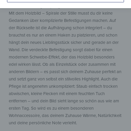
Einfache Montage & pflegeleichte Oberfläche
Mit dem Holzbild – Spirale der Stille musst du dir keine
Gedanken über komplizierte Befestigungen machen. Auf
der Rückseite ist die Aufhängung schon integriert – du
brauchst es nur an einem Haken zu platzieren, und schon
hängt dein neues Lieblingsstück sicher und gerade an der
Wand. Die verdeckte Befestigung sorgt dabei für einen
modernen Schwebe-Effekt, der das Holzbild besonders
edel wirken lässt. Ob als Einzelstück oder zusammen mit
anderen Bildern – es passt sich deinem Zuhause perfekt an
und setzt ganz von selbst ein stilvolles Highlight. Auch die
Pflege ist angenehm unkompliziert: Staub einfach trocken
abwischen, kleine Flecken mit einem feuchten Tuch
entfernen – und dein Bild sieht lange so schön aus wie am
ersten Tag. So wird es zu einem besonderen
Wohnaccessoire, das deinem Zuhause Wärme, Natürlichkeit
und deine persönliche Note verleiht.