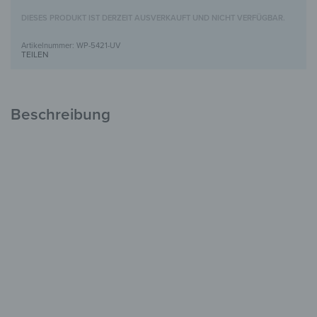
DIESES PRODUKT IST DERZEIT AUSVERKAUFT UND NICHT VERFÜGBAR.
WP-5421-UV
TEILEN
Beschreibung
Holzbild mit UV-Motivdruck
Einzigartig &
voller Charakter
FSC-zertifiziertes Holz