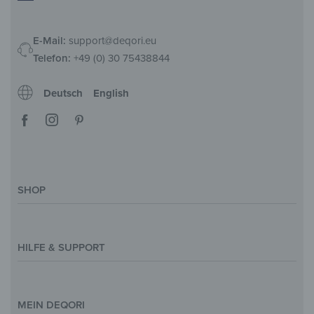
E-Mail:
support@deqori.eu
Telefon:
+49 (0) 30 75438844
Deutsch
English
SHOP
Deko-Magazin
Motive & Themenwelt
HILFE & SUPPORT
Inspirationen
Sonderanfertigung
Kontakt
Größenübersicht
Hilfe & FAQ
MEIN DEQORI