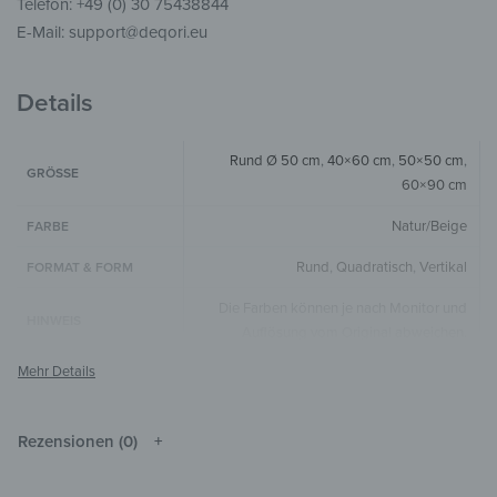
Telefon: +49 (0) 30 75438844
E-Mail: support@deqori.eu
Details
Rund Ø 50 cm
,
40×60 cm
,
50×50 cm
,
GRÖSSE
60×90 cm
Natur/Beige
FARBE
Rund
,
Quadratisch
,
Vertikal
FORMAT & FORM
Die Farben können je nach Monitor und
HINWEIS
Auflösung vom Original abweichen.
Holz
MATERIALIEN
Line Art
STIL & THEMEN
Rezensionen (0)
Wohnzimmer
,
Schlafzimmer
,
Kinderzimmer
,
ZIMMER
Flur & Eingangsbereich