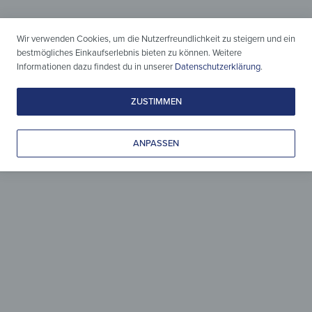
Wir verwenden Cookies, um die Nutzerfreundlichkeit zu steigern und ein
bestmögliches Einkaufserlebnis bieten zu können. Weitere
Informationen dazu findest du in unserer
Datenschutzerklärung
.
ZUSTIMMEN
Holz & Design
zeitlos vereint
ANPASSEN
Leicht gepflegt, liebevoll gestaltet
& zeitlos schön.