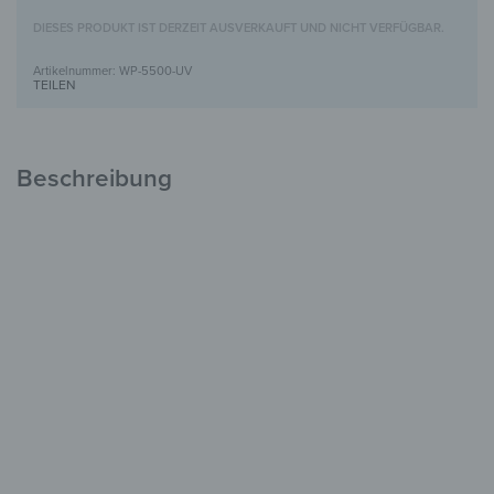
DIESES PRODUKT IST DERZEIT AUSVERKAUFT UND NICHT VERFÜGBAR.
WP-5500-UV
TEILEN
Beschreibung
Holzbild mit UV-Motivdruck
Einzigartig &
voller Charakter
FSC-zertifiziertes Holz