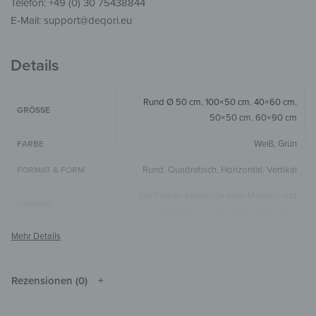
Telefon: +49 (0) 30 75438844
E-Mail: support@deqori.eu
Details
Rund Ø 50 cm
,
100×50 cm
,
40×60 cm
,
GRÖSSE
50×50 cm
,
60×90 cm
Weiß
,
Grün
FARBE
Rund
,
Quadratisch
,
Horizontal
,
Vertikal
FORMAT & FORM
Die Farben können je nach Monitor und
HINWEIS
Auflösung vom Original abweichen.
Holz
MATERIALIEN
Kinderparadies
,
Wälder & Bäume
,
STIL & THEMEN
Illustrationen
Rezensionen (0)
Wohnzimmer
,
Schlafzimmer
,
Badezimmer
,
ZIMMER