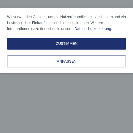
Wir verwenden Cookies, um die Nutzerfreundlichkeit zu steigern und ein
bestmögliches Einkaufserlebnis bieten zu können. Weitere
Informationen dazu findest du in unserer
Datenschutzerklärung
.
ZUSTIMMEN
Holz & Design
zeitlos vereint
ANPASSEN
Leicht gepflegt, liebevoll gestaltet
& zeitlos schön.