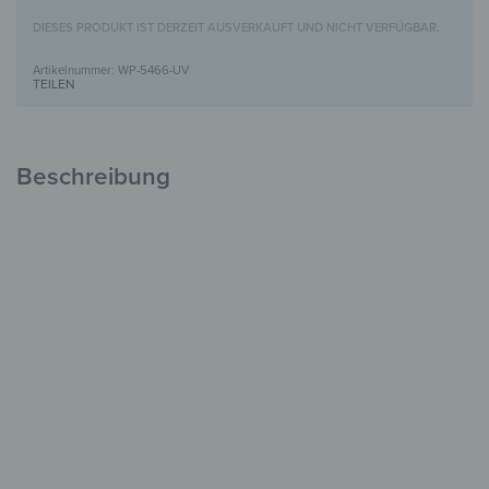
DIESES PRODUKT IST DERZEIT AUSVERKAUFT UND NICHT VERFÜGBAR.
WP-5466-UV
TEILEN
Beschreibung
Holzbild mit UV-Motivdruck
Einzigartig &
voller Charakter
FSC-zertifiziertes Holz