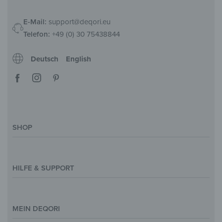
E-Mail:
support@deqori.eu
Telefon:
+49 (0) 30 75438844
Deutsch
English
SHOP
Deko-Magazin
Motive & Themenwelt
HILFE & SUPPORT
Inspirationen
Sonderanfertigung
Kontakt
Größenübersicht
Hilfe & FAQ
MEIN DEQORI
Zahlung