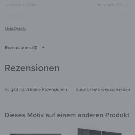
Horizontal
,
1-teilig
FORMAT & FORM
4 mm
GLASSTÄRKE
Die Farben können je nach Monitor und
HINWEIS
Auflösung vom Original abweichen.
Glas, Metall
MATERIALIEN
Rezensionen (0)
Strand & Meer
,
Landschaft & Natur
STIL & THEMEN
Rezensionen
Wohnzimmer
,
Schlafzimmer
,
ZIMMER
Arbeitszimmer
,
Garten & Außenbereich
Es gibt noch keine Rezensionen.
FÜGE DEINE REZENSION HINZU
Dieses Motiv auf einem anderen Produkt