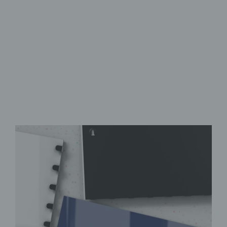
aus Sicherheitsglas
mit acht Haken
zahlreiche Motive