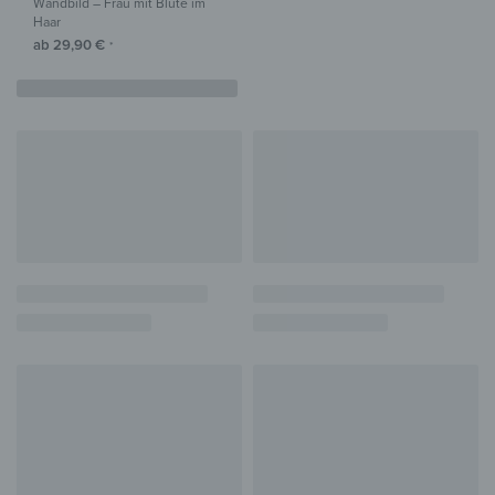
Wandbild – Frau mit Blüte im
Haar
ab
29,90
€
*