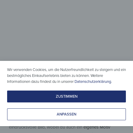
Magnetisch &
beschreibbar
Für alles, was du aufhängen
und festhalten willst!
Wir verwenden Cookies, um die Nutzerfreundlichkeit zu steigern und ein
bestmögliches Einkaufserlebnis bieten zu können. Weitere
Informationen dazu findest du in unserer
Datenschutzerklärung
.
Welches Motiv darf es sein?
ZUSTIMMEN
Sicherlich hat der Kleiderhaken – Frau mit Blüte im Haar
viele Vorteile, doch es kommt nicht nur auf die Haken oder
die Beschreibbarkeit an, sondern ebenso auf ein gutes
ANPASSEN
Aussehen. Von daher befindet sich unter der Glasplatte das
eindrucksvolle Bild, wobei du auch ein
eigenes Motiv