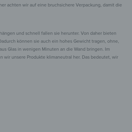
er achten wir auf eine bruchsichere Verpackung, damit die
ängen und schnell fallen sie herunter. Von daher bieten
. Dadurch können sie auch ein hohes Gewicht tragen, ohne,
e aus Glas in wenigen Minuten an die Wand bringen. Im
n wir unsere Produkte klimaneutral her. Das bedeutet, wir
tisch &
insta.