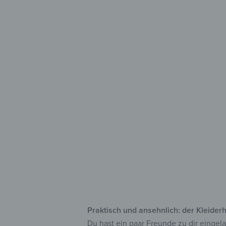
Stilvol
für 
aus
mit
zah
Praktisch und ansehnlich: der Kleider
Du hast ein paar Freunde zu dir eingel