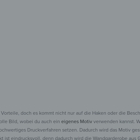
besch
Für alles,
und fes
e Vorteile, doch es kommt nicht nur auf die Haken oder die Besc
olle Bild, wobei du auch ein
eigenes Motiv
verwenden kannst. Wi
hochwertiges Druckverfahren setzen. Dadurch wird das Motiv ges
ekt ist eindrucksvoll, denn dadurch wird die Wandgarderobe aus