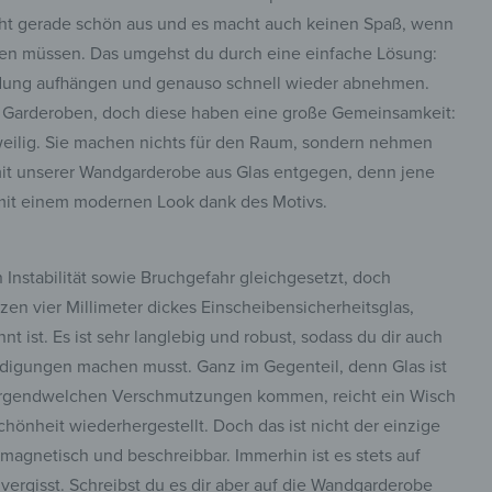
cht gerade schön aus und es macht auch keinen Spaß, wenn
ben müssen. Das umgehst du durch eine einfache Lösung:
idung aufhängen und genauso schnell wieder abnehmen.
che Garderoben, doch diese haben eine große Gemeinsamkeit:
gweilig. Sie machen nichts für den Raum, sondern nehmen
mit unserer Wandgarderobe aus Glas entgegen, denn jene
 mit einem modernen Look dank des Motivs.
n Instabilität sowie Bruchgefahr gleichgesetzt, doch
zen vier Millimeter dickes Einscheibensicherheitsglas,
t ist. Es ist sehr langlebig und robust, sodass du dir auch
digungen machen musst. Ganz im Gegenteil, denn Glas ist
zu irgendwelchen Verschmutzungen kommen, reicht ein Wisch
hönheit wiederhergestellt. Doch das ist nicht der einzige
 magnetisch und beschreibbar. Immerhin ist es stets auf
ergisst. Schreibst du es dir aber auf die Wandgarderobe