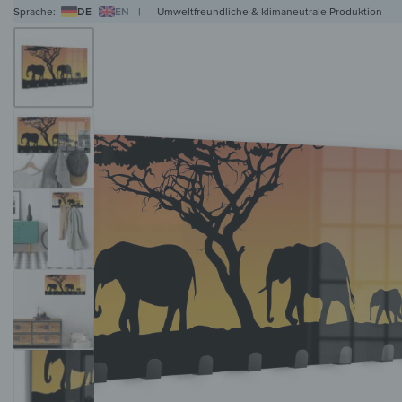
Sprache:
DE
EN
|
Umweltfreundliche & klimaneutrale Produktion
WANDBILDER
WANDUHREN
MAGNETTAFELN
HERDABDECKPLATTEN
KL