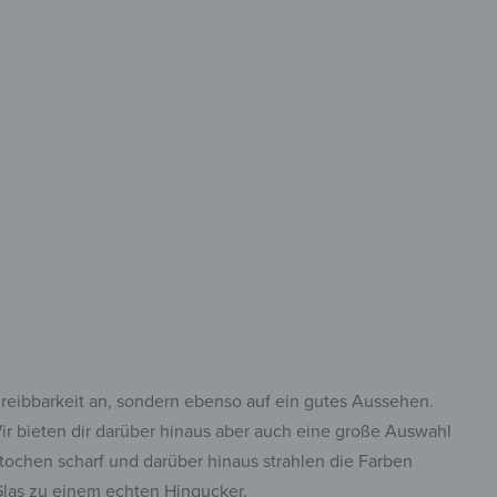
reibbar
 was du aufhängen
thalten willst!
hreibbarkeit an, sondern ebenso auf ein gutes Aussehen.
r bieten dir darüber hinaus aber auch eine große Auswahl
tochen scharf und darüber hinaus strahlen die Farben
 Glas zu einem echten Hingucker.