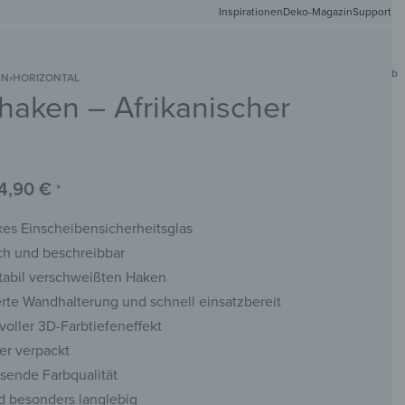
Inspirationen
Deko-Magazin
Versandkostenfr
Support
0
Mein Konto
Wunschliste
Warenkorb
EN
›
HORIZONTAL
haken – Afrikanischer
DEIN
NETMATTEN
SCHLÜSSELBRETTER
KREIDETAFELN
WANDSPIEGEL
FOTO
4,90
€
*
es Einscheibensicherheitsglas
ch und beschreibbar
stabil verschweißten Haken
rte Wandhalterung und schnell einsatzbereit
voller 3D-Farbtiefeneffekt
er verpackt
sende Farbqualität
d besonders langlebig