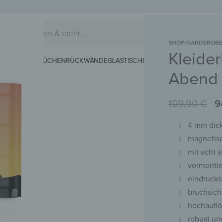
SHOP
›
GARDEROB
Kleider
EIDERHAKEN
KÜCHENRÜCKWÄNDE
GLASTISCHE
SCHNEIDEBRETTER
MAG
Abend
109,90
€
9
4 mm dick
magnetis
mit acht 
vormontie
eindrucks
bruchsich
hochauflö
robust un