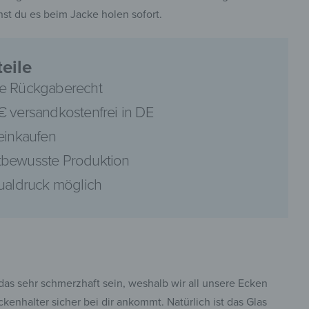
st du es beim Jacke holen sofort.
eile
e Rückgaberecht
pinterest
€ versandkostenfrei in DE
 einkaufen
bewusste Produktion
dualdruck möglich
facebook
das sehr schmerzhaft sein, weshalb wir all unsere Ecken
enhalter sicher bei dir ankommt. Natürlich ist das Glas