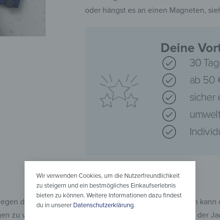
oder hängst es an einen Magneten, sieh
Deine Vort
30 Tag
ab 50 
sicher
umwelt
Indivi
Wir verwenden Cookies, um die Nutzerfreundlichkeit
zu steigern und ein bestmögliches Einkaufserlebnis
bieten zu können. Weitere Informationen dazu findest
 gegen die Ecken der Garderobe stößt. Bei scharfen Kanten kann 
du in unserer
Datenschutzerklärung
.
n zu vermeiden. Gleichermaßen achten wir darauf, dass der Jack