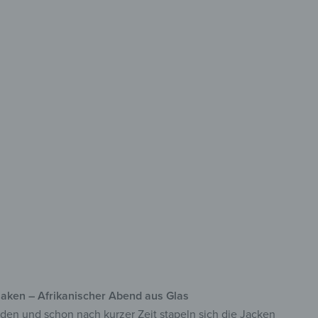
les Design
den Flur
 Sicherheitsglas
 acht Haken
lreiche Motive
haken – Afrikanischer Abend aus Glas
aden und schon nach kurzer Zeit stapeln sich die Jacken