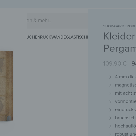
SHOP
›
GARDEROB
Kleide
EIDERHAKEN
KÜCHENRÜCKWÄNDE
GLASTISCHE
SCHNEIDEBRETTER
MAG
Pergam
109,90
€
9
4 mm dick
magnetis
mit acht 
vormontie
eindrucks
bruchsich
hochauflö
robust un