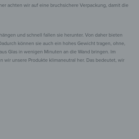
er achten wir auf eine bruchsichere Verpackung, damit die
ängen und schnell fallen sie herunter. Von daher bieten
. Dadurch können sie auch ein hohes Gewicht tragen, ohne,
e aus Glas in wenigen Minuten an die Wand bringen. Im
n wir unsere Produkte klimaneutral her. Das bedeutet, wir
tisch &
insta.