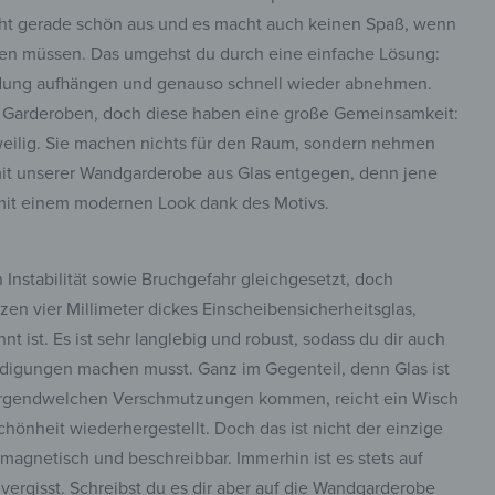
cht gerade schön aus und es macht auch keinen Spaß, wenn
ben müssen. Das umgehst du durch eine einfache Lösung:
idung aufhängen und genauso schnell wieder abnehmen.
che Garderoben, doch diese haben eine große Gemeinsamkeit:
gweilig. Sie machen nichts für den Raum, sondern nehmen
mit unserer Wandgarderobe aus Glas entgegen, denn jene
 mit einem modernen Look dank des Motivs.
n Instabilität sowie Bruchgefahr gleichgesetzt, doch
zen vier Millimeter dickes Einscheibensicherheitsglas,
t ist. Es ist sehr langlebig und robust, sodass du dir auch
digungen machen musst. Ganz im Gegenteil, denn Glas ist
zu irgendwelchen Verschmutzungen kommen, reicht ein Wisch
hönheit wiederhergestellt. Doch das ist nicht der einzige
 magnetisch und beschreibbar. Immerhin ist es stets auf
ergisst. Schreibst du es dir aber auf die Wandgarderobe