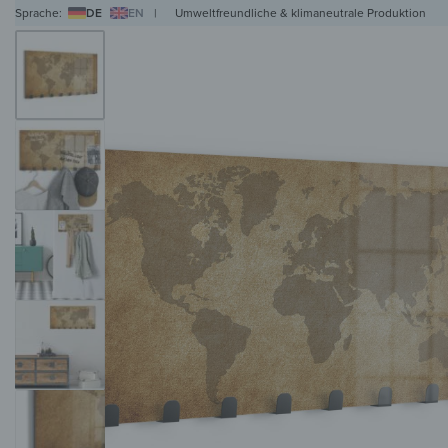
Sprache:
DE
EN
|
Umweltfreundliche & klimaneutrale Produktion
WANDBILDER
WANDUHREN
MAGNETTAFELN
HERDABDECKPLATTEN
KL