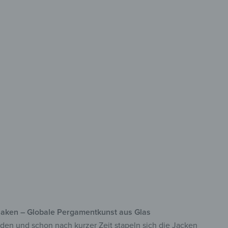
les Design
den Flur
 Sicherheitsglas
 acht Haken
lreiche Motive
rhaken – Globale Pergamentkunst aus Glas
aden und schon nach kurzer Zeit stapeln sich die Jacken