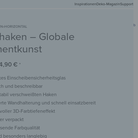
Inspirationen
Deko-Magazin
Versandkostenfr
Support
0
Mein Konto
Wunschliste
Warenkorb
EN
›
HORIZONTAL
rhaken – Globale
DEIN
NETMATTEN
SCHLÜSSELBRETTER
KREIDETAFELN
WANDSPIEGEL
FOTO
entkunst
4,90
€
*
es Einscheibensicherheitsglas
ch und beschreibbar
stabil verschweißten Haken
rte Wandhalterung und schnell einsatzbereit
voller 3D-Farbtiefeneffekt
er verpackt
sende Farbqualität
d besonders langlebig