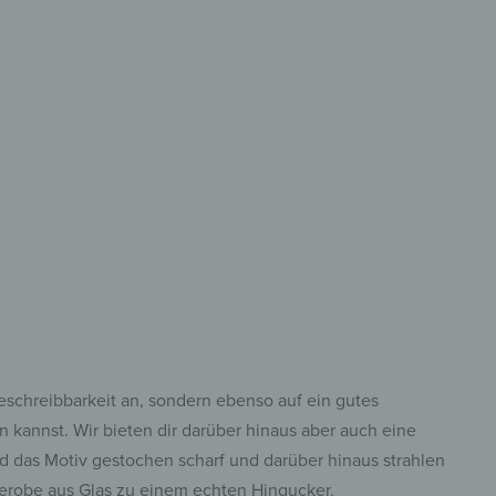
reibbar
 was du aufhängen
thalten willst!
eschreibbarkeit an, sondern ebenso auf ein gutes
kannst. Wir bieten dir darüber hinaus aber auch eine
d das Motiv gestochen scharf und darüber hinaus strahlen
rderobe aus Glas zu einem echten Hingucker.