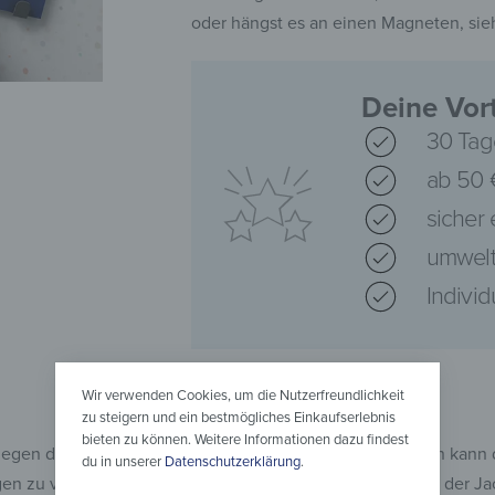
oder hängst es an einen Magneten, sieh
Deine Vort
30 Tag
ab 50 
sicher
umwelt
Indivi
Wir verwenden Cookies, um die Nutzerfreundlichkeit
zu steigern und ein bestmögliches Einkaufserlebnis
bieten zu können. Weitere Informationen dazu findest
 gegen die Ecken der Garderobe stößt. Bei scharfen Kanten kann 
du in unserer
Datenschutzerklärung
.
n zu vermeiden. Gleichermaßen achten wir darauf, dass der Jack