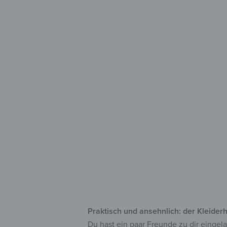
Stilvol
für 
aus
mit
zah
Praktisch und ansehnlich: der Kleide
Du hast ein paar Freunde zu dir eingel