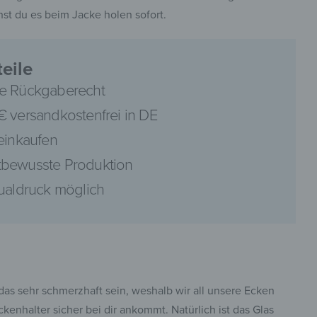
st du es beim Jacke holen sofort.
eile
e Rückgaberecht
pinterest
€ versandkostenfrei in DE
 einkaufen
bewusste Produktion
dualdruck möglich
facebook
das sehr schmerzhaft sein, weshalb wir all unsere Ecken
enhalter sicher bei dir ankommt. Natürlich ist das Glas