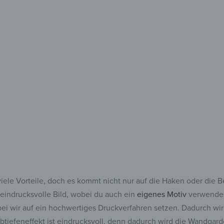
besch
Für alles,
und fes
iele Vorteile, doch es kommt nicht nur auf die Haken oder die B
 eindrucksvolle Bild, wobei du auch ein
eigenes Motiv
verwenden 
i wir auf ein hochwertiges Druckverfahren setzen. Dadurch wir
rbtiefeneffekt ist eindrucksvoll, denn dadurch wird die Wandga