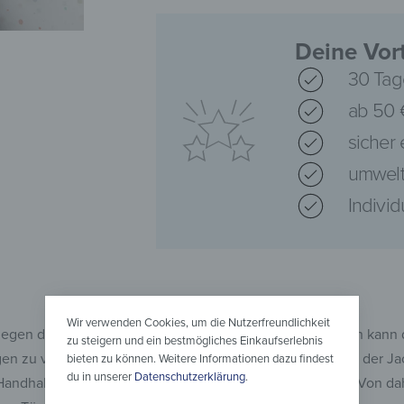
Deine Vort
30 Tag
ab 50 
sicher
umwelt
Indivi
Wir verwenden Cookies, um die Nutzerfreundlichkeit
 gegen die Ecken der Garderobe stößt. Bei scharfen Kanten kann 
zu steigern und ein bestmögliches Einkaufserlebnis
n zu vermeiden. Gleichermaßen achten wir darauf, dass der Jack
bieten zu können. Weitere Informationen dazu findest
du in unserer
Datenschutzerklärung
.
 Handhabung der Post dazu kommen, dass es beschädigt. Von dah