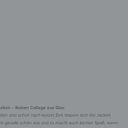
den Flur
 Sicherheitsglas
 acht Haken
lreiche Motive
haken – Ikonen Collage aus Glas
aden und schon nach kurzer Zeit stapeln sich die Jacken
cht gerade schön aus und es macht auch keinen Spaß, wenn