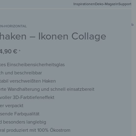
Inspirationen
Deko-Magazin
Versandkostenfr
Support
0
Mein Konto
Wunschliste
Warenkorb
EN
›
HORIZONTAL
rhaken – Ikonen Collage
DEIN
NETMATTEN
SCHLÜSSELBRETTER
KREIDETAFELN
WANDSPIEGEL
FOTO
4,90
€
*
es Einscheibensicherheitsglas
ch und beschreibbar
stabil verschweißten Haken
rte Wandhalterung und schnell einsatzbereit
voller 3D-Farbtiefeneffekt
er verpackt
sende Farbqualität
d besonders langlebig
ral produziert mit 100% Ökostrom