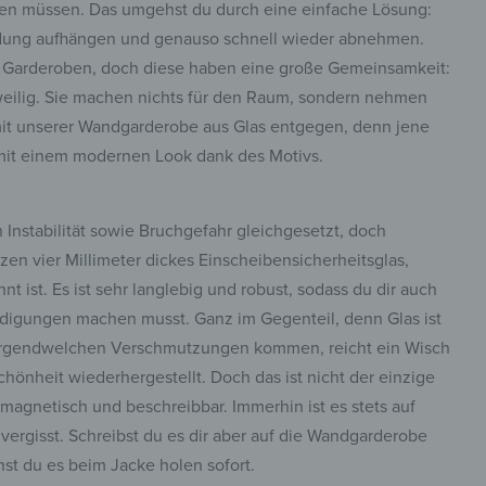
ben müssen. Das umgehst du durch eine einfache Lösung:
idung aufhängen und genauso schnell wieder abnehmen.
che Garderoben, doch diese haben eine große Gemeinsamkeit:
gweilig. Sie machen nichts für den Raum, sondern nehmen
mit unserer Wandgarderobe aus Glas entgegen, denn jene
 mit einem modernen Look dank des Motivs.
n Instabilität sowie Bruchgefahr gleichgesetzt, doch
zen vier Millimeter dickes Einscheibensicherheitsglas,
t ist. Es ist sehr langlebig und robust, sodass du dir auch
digungen machen musst. Ganz im Gegenteil, denn Glas ist
zu irgendwelchen Verschmutzungen kommen, reicht ein Wisch
hönheit wiederhergestellt. Doch das ist nicht der einzige
 magnetisch und beschreibbar. Immerhin ist es stets auf
ergisst. Schreibst du es dir aber auf die Wandgarderobe
st du es beim Jacke holen sofort.