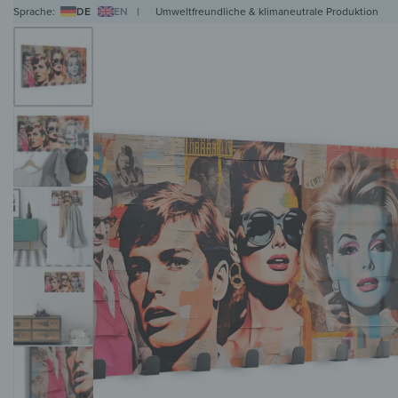
Sprache:
DE
EN
|
Umweltfreundliche & klimaneutrale Produktion
WANDBILDER
WANDUHREN
MAGNETTAFELN
HERDABDECKPLATTEN
KL