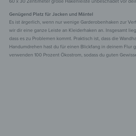
60 x 30 Zentimeter große Hakenleiste unbeschadet vor dein
Genügend Platz für Jacken und Mäntel
Es ist ärgerlich, wenn nur wenige Garderobenhaken zur Ver
wir dir eine ganze Leiste an Kleiderhaken an. Insgesamt li
dass es zu Problemen kommt. Praktisch ist, dass die Wandha
Handumdrehen hast du für einen Blickfang in deinem Flur ge
verwenden 100 Prozent Ökostrom, sodass du guten Gewiss