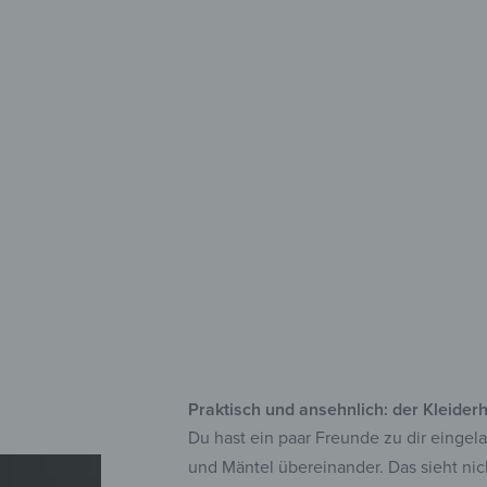
für 
aus
mit
zah
Praktisch und ansehnlich: der Kleider
Du hast ein paar Freunde zu dir eingel
und Mäntel übereinander. Das sieht ni