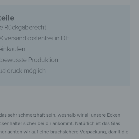
eile
e Rückgaberecht
€ versandkostenfrei in DE
pinterest
 einkaufen
bewusste Produktion
dualdruck möglich
facebook
das sehr schmerzhaft sein, weshalb wir all unsere Ecken
enhalter sicher bei dir ankommt. Natürlich ist das Glas
er achten wir auf eine bruchsichere Verpackung, damit die