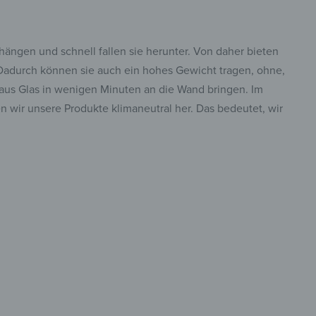
ängen und schnell fallen sie herunter. Von daher bieten
. Dadurch können sie auch ein hohes Gewicht tragen, ohne,
e aus Glas in wenigen Minuten an die Wand bringen. Im
n wir unsere Produkte klimaneutral her. Das bedeutet, wir
tisch &
reibbar
insta.