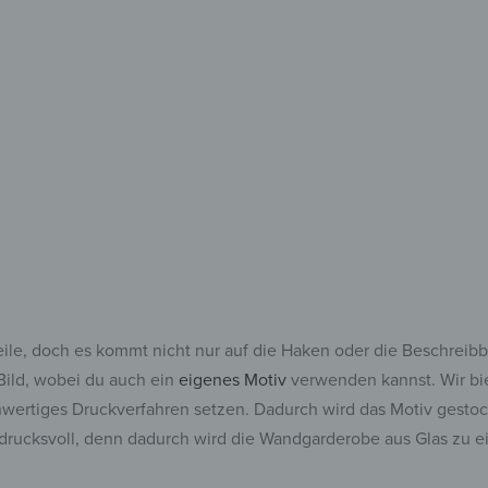
Für alles,
und fes
teile, doch es kommt nicht nur auf die Haken oder die Beschreib
 Bild, wobei du auch ein
eigenes Motiv
verwenden kannst. Wir bie
hwertiges Druckverfahren setzen. Dadurch wird das Motiv gestoch
indrucksvoll, denn dadurch wird die Wandgarderobe aus Glas zu 