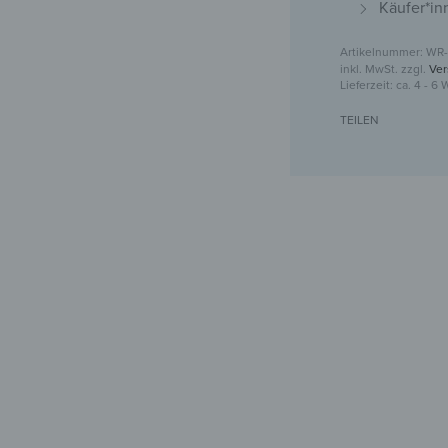
Käufer*in
WR-
inkl. MwSt.
zzgl.
Ver
Lieferzeit:
ca. 4 - 6
TEILEN
Kleider
Stilvol