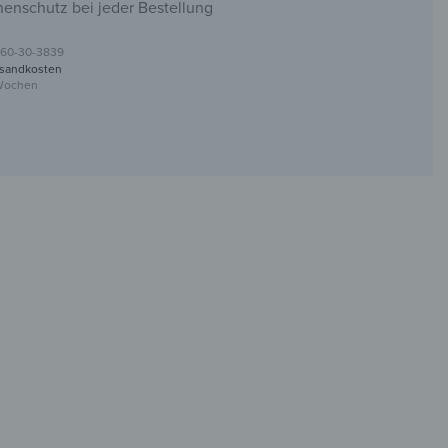
nenschutz bei jeder Bestellung
60-30-3839
sandkosten
 Wochen
haken aus Glas
les Design