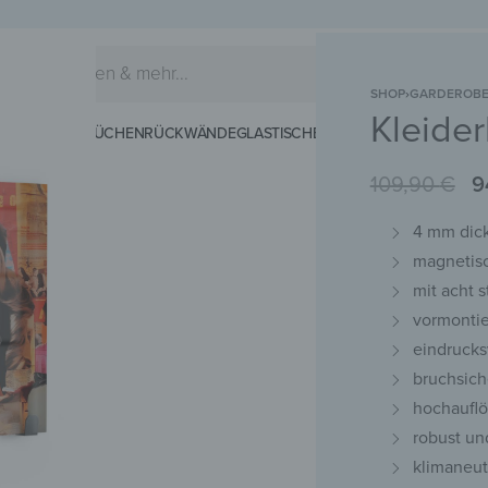
SHOP
›
GARDEROB
Kleide
EIDERHAKEN
KÜCHENRÜCKWÄNDE
GLASTISCHE
SCHNEIDEBRETTER
MAG
109,90
€
9
4 mm dick
magnetis
mit acht 
vormontie
eindrucks
bruchsich
hochauflö
robust un
klimaneut